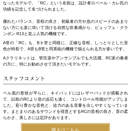
なったモデルで、「RC」という名前は、設計者ロベール・カレ氏の
功績を記念して名づけられました。
優れたバランス、音程の良さ、初級者の方や息のスピードのあまり
ない方にも楽に吹いて頂ける自然な吹奏感から、ビュッフェ・クラ
ンポン R13と並ぶ人気の機種です。
A管の「RC」も、B♭管と同様に、正確な音程、しっとりとした音
色が特長で、A管もB管と同系統の機種で揃えられる方が多いです。
Aクラリネットは、管弦楽やアンサンブルでも大活躍。RC派の奏者
の方に、特にお勧めさせて頂きたいモデルです。
スタッフコメント
ベル底の形状が平らに、キイパッドにはレザーパッドが搭載され
て、以前のRCより息の反応も速く、コントロール性能がアップしま
した。彩り豊かな音色と、迫力のある音量を出しやすくなっていま
す。まとまりのあるサウンドを得意とするRCの音程の良さ、音の柔
らかさ、美しさには定評があります。
購入はこちら