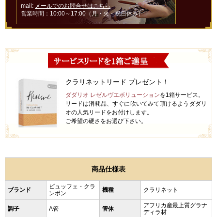
mail:
メールでのお問合せはこちら
営業時間：10:00～17:00（月・火・祝日休み）
クラリネットリード プレゼント！
ダダリオ レゼルヴエボリューション
を1箱サービス。
リードは消耗品、すぐに吹いてみて頂けるようダダリ
オの人気リードをお付けします。
ご希望の硬さをお選び下さい。
商品仕様表
ビュッフェ・クラ
ブランド
機種
クラリネット
ンポン
アフリカ産最上質グラナ
調子
A管
管体
ディラ材