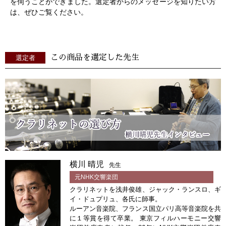
を伺うことができました。選定者からのメッセージを知りたい方
は、ぜひご覧ください。
この商品を選定した先生
選定者
横川 晴児
先生
元NHK交響楽団
クラリネットを浅井俊雄、ジャック・ランスロ、ギ
イ・ドュプリュ、各氏に師事。
ルーアン音楽院、フランス国立パリ高等音楽院を共
に１等賞を得て卒業。 東京フィルハーモニー交響