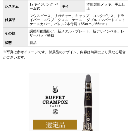
17キイ6リング･ベ
洋銀製銀メッキ、手工仕
システム
キイ
ーム式
上
マウスピース、リガチャー、キャップ、コルクグリス、ドラ
付属品
イバー、スワブ、クロス、ケース 、ダブルコンパートメント
ケースカバー、バレル2本付属（65ｍｍ／66mm）
調整可能指掛け、新メタル・プレート、新デザインベル、レ
その他
ザーパッド搭載
状態
新品
※写真は参考イメージです。付属品のデザイン、内容は時期により異なる場合
がございます。