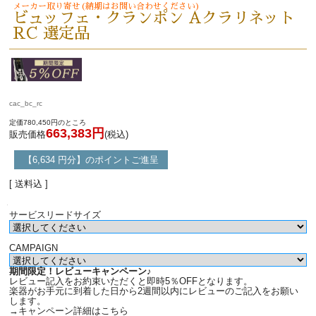
メーカー取り寄せ(納期はお問い合わせください)
ビュッフェ・クランポン Aクラリネット
RC 選定品
cac_bc_rc
定価780,450円のところ
663,383円
販売価格
(税込)
【6,634 円分】のポイントご進呈
[ 送料込 ]
サービスリードサイズ
CAMPAIGN
期間限定！レビューキャンペーン♪
レビュー記入をお約束いただくと即時5％OFFとなります。
楽器がお手元に到着した日から2週間以内にレビューのご記入をお願い
します。
→キャンペーン詳細はこちら