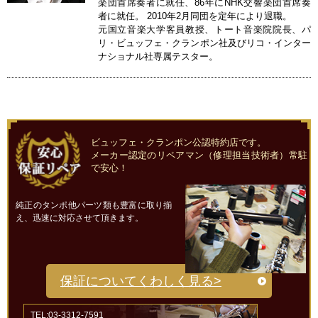
楽団首席奏者に就任、86年にNHK交響楽団首席奏
者に就任。 2010年2月同団を定年により退職。
元国立音楽大学客員教授、トート音楽院院長、パ
リ・ビュッフェ・クランポン社及びリコ・インター
ナショナル社専属テスター。
ビュッフェ・クランポン公認特約店です。
メーカー認定のリペアマン（修理担当技術者）常駐
で安心！
純正のタンポ他パーツ類も豊富に取り揃
え、迅速に対応させて頂きます。
保証についてくわしく見る>
TEL:03-3312-7591