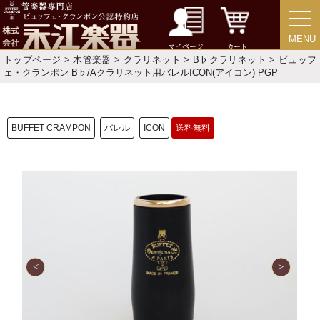
MENU
MENU
マイページ
カート
トップページ
>
木管楽器
>
クラリネット
>
B♭クラリネット
> ビュッフ
ェ・クランポン B♭/Aクラリネット用バレルICON(アイコン) PGP
新規会員登録
ログイン・マイページ
ご利用ガイド
サポート・保証
BUFFET CRAMPON
バレル
ICON
送料無料
よくあるご質問
会社紹介
特定商取引法
プライバシー・ポリシー