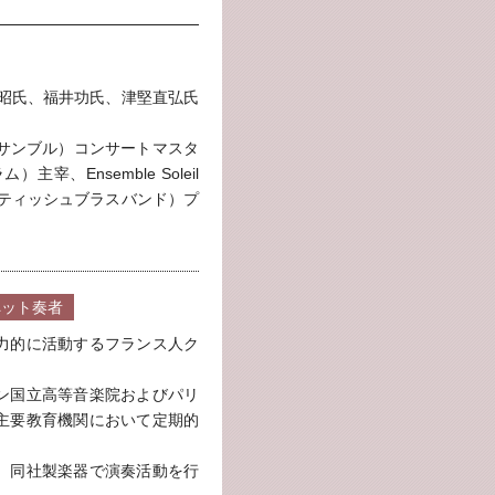
純昭氏、福井功氏、津堅直弘氏
管打アンサンブル）コンサートマスタ
主宰、Ensemble Soleil
O（ブリティッシュブラスバンド）プ
ペット奏者
力的に活動するフランス人ク
ン国立高等音楽院およびパリ
主要教育機関において定期的
、同社製楽器で演奏活動を行