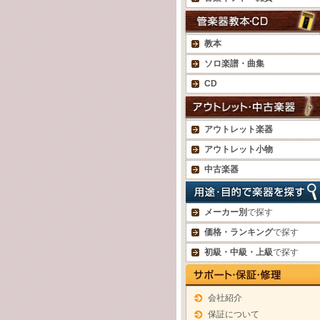
教本
ソロ楽譜・曲集
CD
アウトレット楽器
アウトレット小物
中古楽器
メーカー別
で探す
価格・ランキング
で探す
初級・中級・上級
で探す
会社紹介
保証について