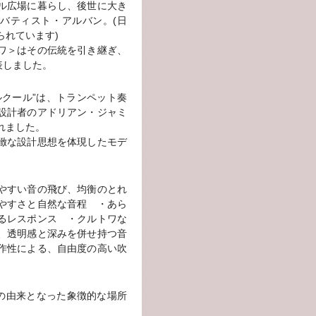
ル広場に暮らし、後世に大き
バティスト・アルバン。(日
られています)
ワ＞はその伝統を引き継ぎ、
表しました。
ルクール”は、トランペット奏
設計者のアドリアン・ジャミ
れました。
緻な設計思想を体現したモデ
やすい音の飛び、均衡のとれ
やすさと自然な音程 ・あら
るレスポンス ・クルトワな
、透明感と深みを併せ持つ音
作性による、自由度の高い吹
の由来となった象徴的な場所