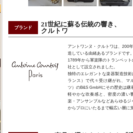
21世紀に蘇る伝統の響き、
ブランド
クルトワ
アントワンヌ・クルトワは、200
造している由緒あるブランドです
1789年から軍楽隊のトランペット
社として設立されました。
独特のエレガントな楽器製造技術
ランス）で代々受け継がれ、マ
ツ）のB&S GmbHにその歴史は
軽やかな吹奏感と、密度の濃い
楽・アンサンブルなどあらゆるジ
からプロにいたるまで幅広い層に