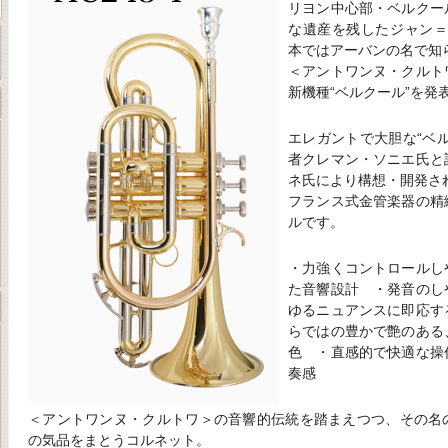
リヨン中心部・ベルクー
な遺産を残したジャン＝
本ではアーバンの名で知
＜アントワンヌ・クルト
新機種“ベルクール”を発
エレガントで大胆な“ベ
者クレマン・ソニエ氏と
ネ氏により構想・開発さ
フランス式金管楽器の精
ルです。
・力強くコントロールし
た音響設計 ・発音のし
ゆるニュアンスに即応す
らではの豊かで艶のある
色 ・直感的で快適な操
奏感
＜アントワンヌ・クルトワ＞の音響的伝統を踏まえつつ、その名
の気品をまとうコルネット。