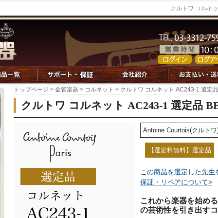
クルトワ コルネット 
トップページ
>
金管楽器
>
コルネット
> クルトワ コルネット AC243-1 選定品
クルトワ コルネット AC243-1 選定品 B
Antoine Courtois(クルトワ
【選定料無料】選定品
この商品を選定した先生
保証・リペアについて>
これから楽器を始める
の芸術性を引き出すコ