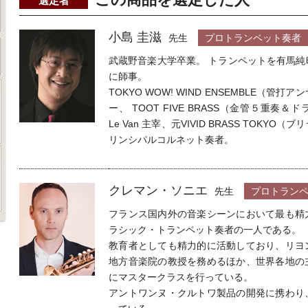
選定者
小島 圭滋
先生
プロトランペット奏者
武蔵野音楽大学卒業。 トランペットを有馬
に師事。
TOKYO WOW! WIND ENSEMBLE（
ー、 TOOT FIVE BRASS（金管５重奏＆ドラム）
Le Van 主宰、元VIVID BRASS TOKY
リンシパルコルネット奏者。
クレマン・ソニエ
先生
プロトラン
フランス国内外の音楽シーンにおいて最も精
ラシック・トランペット奏者の一人である。
教育者としても精力的に活動しており、リヨ
地方音楽院の教授を務めるほか、世界各地の
にマスタークラスを行っている。
アントワンヌ・クルトワ製品の開発に携わり