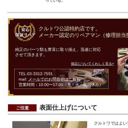
っている。
クルトワ公認特約店です。
メーカー認定のリペアマン（修理担当
純正のパーツ類も豊富に取り揃え、迅速に対応
させて頂きます。
保証についてくわしく見る>
TEL:03-3312-7591
mail:
メールでのお問合せはこちら
営業時間：10:00〜17:00（月・火・祝日休み）
表面仕上げについて
ご注意
クルトワではよい