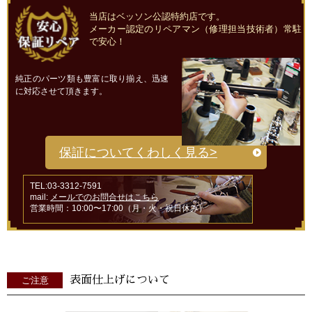
当店はベッソン公認特約店です。
メーカー認定のリペアマン（修理担当技術者）常駐
で安心！
純正のパーツ類も豊富に取り揃え、迅速
に対応させて頂きます。
保証についてくわしく見る>
TEL:03-3312-7591
mail:
メールでのお問合せはこちら
営業時間：10:00〜17:00（月・火・祝日休み）
表面仕上げについて
ご注意