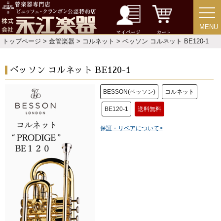
MENU
MENU
マイページ
カート
トップページ
>
金管楽器
>
コルネット
> ベッソン コルネット BE120-1
ベッソン コルネット BE120-1
BESSON(ベッソン)
コルネット
BE120-1
送料無料
保証・リペアについて>