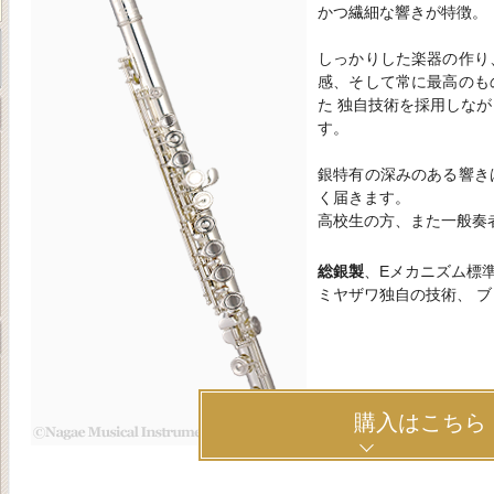
かつ繊細な響きが特徴。
しっかりした楽器の作り
感、そして常に最高のも
た 独自技術を採用しな
す。
銀特有の深みのある響き
く届きます。
高校生の方、また一般奏
総銀製
、Eメカニズム標
ミヤザワ独自の技術、 
購入はこちら