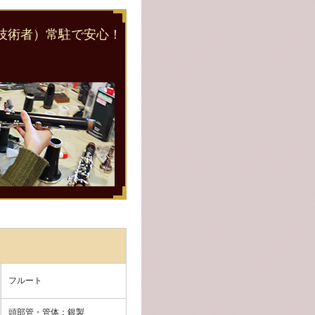
技術者）常駐で安心！
フルート
頭部管・管体：銀製