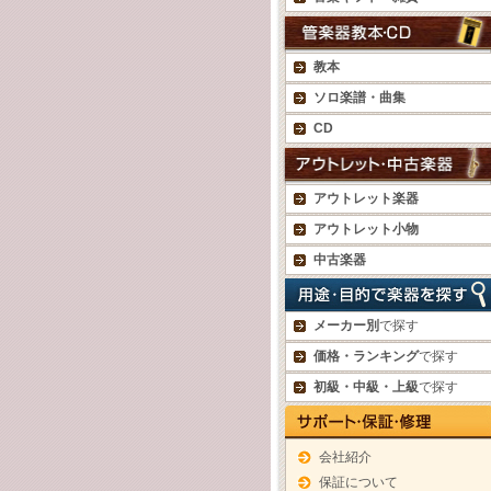
教本
ソロ楽譜・曲集
CD
アウトレット楽器
アウトレット小物
中古楽器
メーカー別
で探す
価格・ランキング
で探す
初級・中級・上級
で探す
会社紹介
保証について