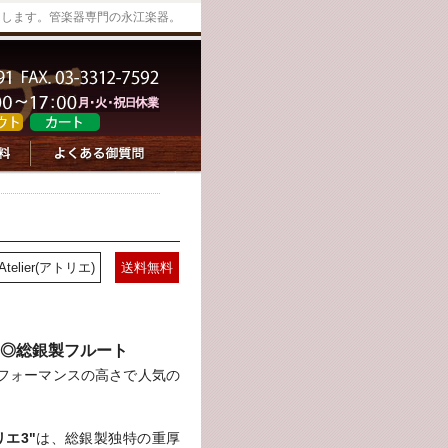
けします。管楽器専門の永江楽器。
Atelier(アトリエ)
送料無料
◎総銀製フルート
フォーマンスの高さで人気の
リエ3"
は、総銀製独特の重厚