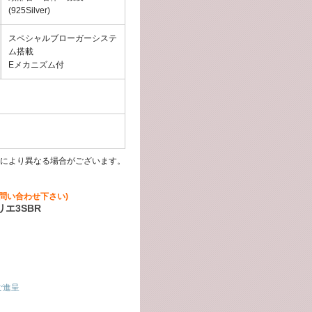
(925Silver)
スペシャルブローガーシステ
ム搭載
Eメカニズム付
により異なる場合がございます。
問い合わせ下さい)
エ3SBR
ご進呈