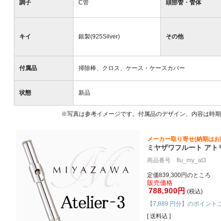
調子
C管
頭部管・管体
キイ
銀製(925Silver)
その他
付属品
掃除棒、クロス、ケース・ケースカバー
状態
新品
※写真は参考イメージです。付属品のデザイン、内容は時期
メーカー取り寄せ(納期はお
ミヤザワフルート アトリ
商品番号 flu_my_at3
定価839,300円のところ
販売価格
788,900円
(税込)
【7,889 円分】のポイント
[ 送料込 ]