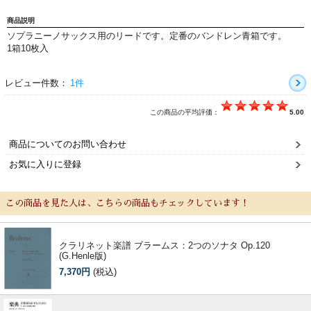
演奏会のお知らせ
商品説明
ソプラニーノサックス用のリードです。定番のバンドレン青箱です。
1箱10枚入
レビュー件数：
1件
この商品の平均評価：
5.00
商品についてのお問い合わせ
お気に入りに登録
この商品を見た人は、こちらの商品もチェックしています！
新規会員登録
ログイン・マイページ
ご利用ガイド
サポート・保証
クラリネット楽譜 ブラームス：2つのソナタ Op.120
(G.Henle版)
7,370円
(税込)
よくあるご質問
会社紹介
特定商取引法
プライバシー・ポリシー