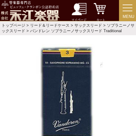
中古・アウトレット
MENU
MENU
マイページ
カート
トップページ
>
リード＆リードケース
>
サックスリード
>
ソプラニーノサ
アウトレット
ックスリード
> バンドレン ソプラニーノサックスリード Traditional
中古楽器
今月のお買い得品
目的・用途別で楽器を探す
メーカー別で探す
価格・ランキングで探す