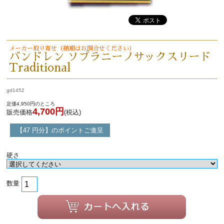
初級・中級・上級で探す
メーカー取り寄せ（納期はお問合せください）
バンドレン ソプラニーノサックスリード
永江楽器人気コンテンツ
Traditional
新商品・新規取り扱い商品
gd1452
定価4,950円のところ
4,700円
販売価格
(税込)
セール・イベント情報
【47 円分】のポイントご進呈
人気の永江楽器コラム
「楽器をはじめよう」
硬さ
お手入れ方法
数量
選定者のご紹介