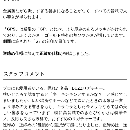
金属製ながら派手すぎる響きになることがなく、すべての音域で太
い響きが得られます。
「GPS」
は通常の「GP」と比べ、より厚みのあるメッキがかけられ
ており、ふくよかさ・ゴールド特有の煌びやかさが増しています。
側面に施された「S」の刻印が目印です。
逆締め仕様
に加えて
正締め仕様
が登場しました。
スタッフコメント
プロにも愛用者がいる、隠れた名品・BUZZリガチャー。
狭いところで試奏すると「少しキンキンとするかな？」と感じてし
まいましたが、広い場所やホールなどで吹いたときの印象は一変！
より厚みのある響きをもち、キラキラとした金メッキならではの美
しい響きをもっています。特に高音域でのきらびやかさは特筆モ
ノ。反応も良さも抜群で、おすすめのリガチャーです。
逆締め、正締めの2種類から選択が可能になりました。正締めは、逆