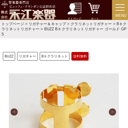
特定商取引法
プライバシー・ポリシー
MENU
MENU
マイページ
カート
トップページ
>
リガチャー＆キャップ
>
クラリネットリガチャー
>
B♭ク
ラリネットリガチャー
> BUZZ B♭クラリネットリガチャー ゴールド GP
S
BUZZ
リガチャー
B♭クラリネット
送料無料