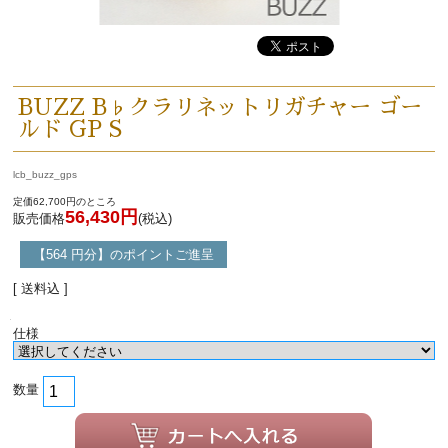
BUZZ B♭クラリネットリガチャー ゴー
ルド GP S
lcb_buzz_gps
定価62,700円のところ
56,430円
販売価格
(税込)
【564 円分】のポイントご進呈
[ 送料込 ]
仕様
数量