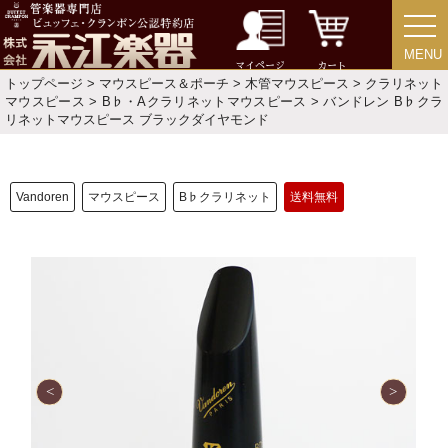
MENU
MENU
マイページ
カート
トップページ
>
マウスピース＆ポーチ
>
木管マウスピース
>
クラリネット
マウスピース
>
B♭・Aクラリネットマウスピース
> バンドレン B♭クラ
リネットマウスピース ブラックダイヤモンド
Vandoren
マウスピース
B♭クラリネット
送料無料