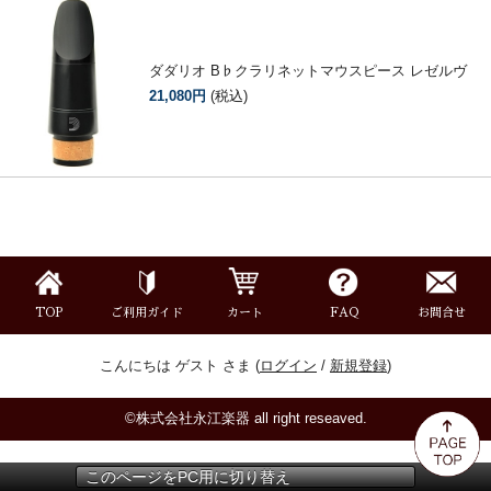
ダダリオ B♭クラリネットマウスピース レゼルヴ
21,080円
(税込)
TOP
ご利用ガイド
カート
FAQ
お問合せ
こんにちは ゲスト さま (
ログイン
/
新規登録
)
©株式会社永江楽器 all right reseaved.
このページをPC用に切り替え