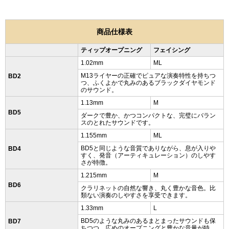
商品仕様表
ティップオープニング
フェイシング
1.02mm
ML
M13ライヤーの正確でピュアな演奏特性を持ちつ
BD2
つ、ふくよかで丸みのあるブラックダイヤモンド
のサウンド。
1.13mm
M
BD5
ダークで豊か、かつコンパクトな、完璧にバラン
スのとれたサウンドです。
1.155mm
ML
BD5と同じような音質でありながら、息が入りや
BD4
すく、発音（アーティキュレーション）のしやす
さが特徴。
1.215mm
M
BD6
クラリネットの自然な響き、丸く豊かな音色。比
類ない演奏のしやすさを享受できます。
1.33mm
L
BD5のような丸みのあるまとまったサウンドも保
BD7
ちつつ、広めのオープニングと豊かな音量が特