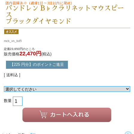
店内在庫あり（通常1日～3日以内に発送）
バンドレン B♭クラリネットマウスピー
ス
ブラックダイヤモンド
mcb_vn_bd5
定価23,650円のところ
22,470円
販売価格
(税込)
【225 円分】のポイントご進呈
[ 送料込 ]
数量