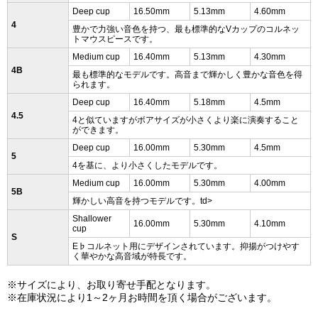
Deep cup
16.50mm
5.13mm
4.60mm
4
豊かで力強い音色を持つ、最も標準的なVカップのコルネッ
トマウスピースです。
Medium cup
16.40mm
5.13mm
4.30mm
4B
最も標準的なモデルです。高音まで輝かしく豊かな音色を得
られます。
Deep cup
16.40mm
5.18mm
4.5mm
4.5
4と似ていますがボアサイズが小さくより楽に演奏すること
ができます。
Deep cup
16.00mm
5.30mm
4.5mm
5
4を基に、より小さくしたモデルです。
Medium cup
16.00mm
5.30mm
4.00mm
5B
輝かしい高音を持つモデルです。td>
Shallower
16.00mm
5.30mm
4.10mm
cup
S
E♭コルネット用にデザインされています。抑揚がつけやす
く華やかな高音域が特長です。
※サイズにより、お取り寄せ手配となります。
※在庫状況により1～2ヶ月お時間を頂く場合がございます。