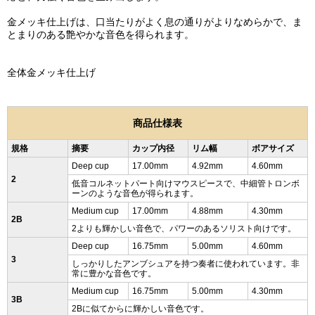
金メッキ仕上げは、口当たりがよく息の通りがよりなめらかで、ま
とまりのある艶やかな音色を得られます。
全体金メッキ仕上げ
商品仕様表
規格
摘要
カップ内径
リム幅
ボアサイズ
Deep cup
17.00mm
4.92mm
4.60mm
2
低音コルネットパート向けマウスピースで、中細管トロンボ
ーンのような音色が得られます。
Medium cup
17.00mm
4.88mm
4.30mm
2B
2よりも輝かしい音色で、パワーのあるソリスト向けです。
Deep cup
16.75mm
5.00mm
4.60mm
3
しっかりしたアンブシュアを持つ奏者に使われています。非
常に豊かな音色です。
Medium cup
16.75mm
5.00mm
4.30mm
3B
2Bに似てからに輝かしい音色です。