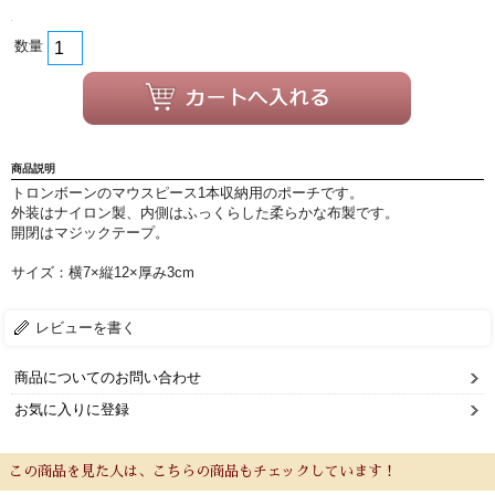
数量
新規会員登録
ログイン・マイページ
ご利用ガイド
サポート・保証
よくあるご質問
会社紹介
商品説明
トロンボーンのマウスピース1本収納用のポーチです。
外装はナイロン製、内側はふっくらした柔らかな布製です。
特定商取引法
プライバシー・ポリシー
開閉はマジックテープ。
サイズ：横7×縦12×厚み3cm
レビューを書く
商品についてのお問い合わせ
お気に入りに登録
この商品を見た人は、こちらの商品もチェックしています！