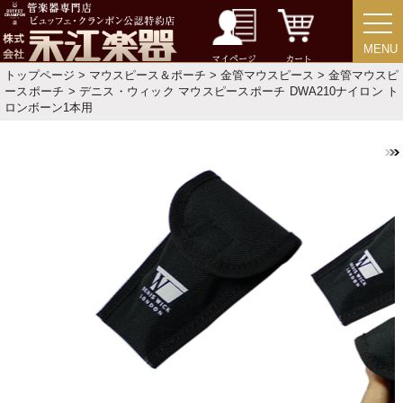
目的・用途別で楽器を探す
MENU
MENU
マイページ
カート
トップページ
>
マウスピース＆ポーチ
>
金管マウスピース
>
金管マウスピ
メーカー別で探す
ースポーチ
> デニス・ウィック マウスピースポーチ DWA210ナイロン ト
ロンボーン1本用
価格・ランキングで探す
初級・中級・上級で探す
永江楽器人気コンテンツ
新商品・新規取り扱い商品
セール・イベント情報