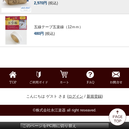
2,970円
(税込)
五線テープ五楽線（12ｍｍ）
480円
(税込)
TOP
ご利用ガイド
カート
FAQ
お問合せ
こんにちは ゲスト さま (
ログイン
/
新規登録
)
©株式会社永江楽器 all right reseaved.
このページをPC用に切り替え