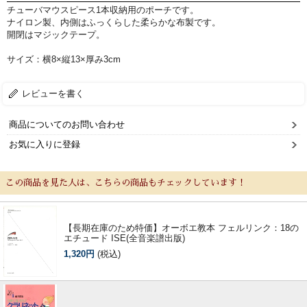
チューバマウスピース1本収納用のポーチです。
ナイロン製、内側はふっくらした柔らかな布製です。
開閉はマジックテープ。
サイズ：横8×縦13×厚み3cm
レビューを書く
商品についてのお問い合わせ
お気に入りに登録
この商品を見た人は、こちらの商品もチェックしています！
新規会員登録
ログイン・マイページ
ご利用ガイド
サポート・保証
【長期在庫のため特価】オーボエ教本 フェルリンク：18の
エチュード ISE(全音楽譜出版)
よくあるご質問
会社紹介
1,320円
(税込)
特定商取引法
プライバシー・ポリシー