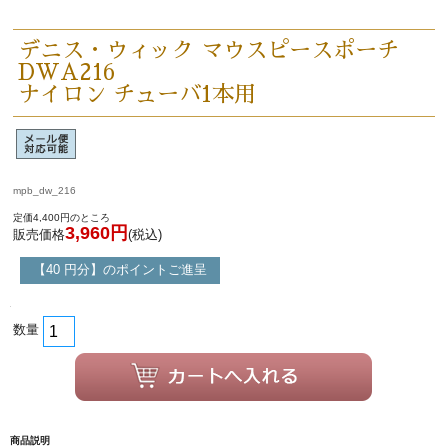
デニス・ウィック マウスピースポーチ
DWA216
永江楽器人気コンテンツ
ナイロン チューバ1本用
新商品・新規取り扱い商品
mpb_dw_216
セール・イベント情報
定価4,400円のところ
3,960円
販売価格
(税込)
人気の永江楽器コラム
【40 円分】のポイントご進呈
「楽器をはじめよう」
お手入れ方法
数量
選定者のご紹介
演奏会のお知らせ
商品説明