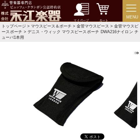
中古・アウトレット
MENU
MENU
マイページ
カート
アウトレット
トップページ
>
マウスピース＆ポーチ
>
金管マウスピース
>
金管マウスピ
ースポーチ
> デニス・ウィック マウスピースポーチ DWA216ナイロン チ
ューバ1本用
中古楽器
今月のお買い得品
目的・用途別で楽器を探す
メーカー別で探す
価格・ランキングで探す
初級・中級・上級で探す