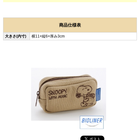
商品仕様表
大きさ(内寸)
横11×縦6×厚み3cm