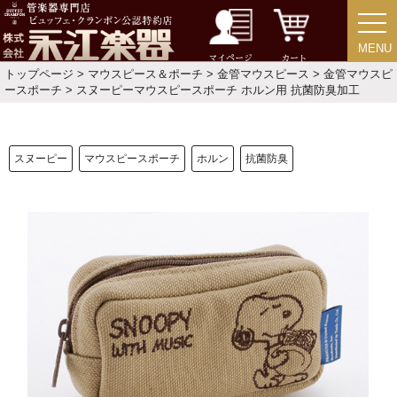
MENU
MENU
選定者のご紹介
マイページ
カート
トップページ
>
マウスピース＆ポーチ
>
金管マウスピース
>
金管マウスピ
ースポーチ
> スヌーピーマウスピースポーチ ホルン用 抗菌防臭加工
演奏会のお知らせ
スヌーピー
マウスピースポーチ
ホルン
抗菌防臭
新規会員登録
ログイン・マイページ
ご利用ガイド
サポート・保証