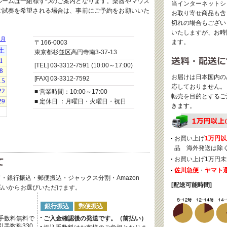
ルームは一組様ずつのご案内となります。楽器やマウス
当インターネットシ
ご試奏を希望される場合は、事前にご予約をお願いいた
お取り寄せ商品も含
切れの場合もござい
いたしますが、お時
ます。
〒166-0003
東京都杉並区高円寺南3-37-13
[TEL] 03-3312-7591 (10:00～17:00)
お届けは日本国内の
[FAX] 03-3312-7592
応しておりません。
■ 営業時間：10:00～17:00
転売を目的とするご
■ 定休日 ：月曜日・火曜日・祝日
きます。
お買い上げ
1万円以
品 海外発送は除
お買い上げ1万円未
佐川急便
・
ヤマト
・銀行振込・郵便振込・ジャックス分割・Amazon
[配送可能時間]
後払いからお選びいただけます。
銀行振込
郵便振込
手数料無料で
ご入金確認後の発送です。（前払い）
手数料330