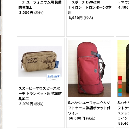
ーチ ユーフォニウム用 抗菌
ースポーチ DWA230
トマウ
防臭加工
ナイロン トロンボーン3本
4,40
3,080円
(税込)
用
6,930円
(税込)
スヌーピーマウスピースポ
ーチ トランペット用 抗菌防
臭加工
S.ハヤシ ユーフォニウムソ
S.ハ
2,970円
(税込)
フトケース 楽譜ポケット付
フトケ
ワイン
ステッ
66,000円
(税込)
ライン
59,4