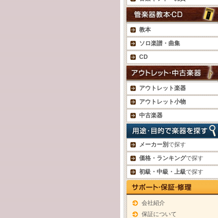
教本
ソロ楽譜・曲集
CD
アウトレット楽器
アウトレット小物
中古楽器
メーカー別
で探す
価格・ランキング
で探す
初級・中級・上級
で探す
会社紹介
保証について