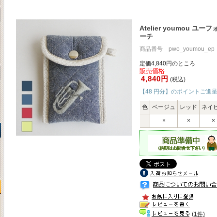
Atelier youmou 
ーチ
商品番号 pwo_youmou_ep
定価4,840円のところ
販売価格
4,840円
(税込)
【48 円分】のポイントご進
色
ベージュ
レッド
ネイ
×
×
×
(1件)