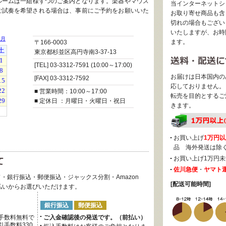
ルームは一組様ずつのご案内となります。楽器やマウス
当インターネットシ
ご試奏を希望される場合は、事前にご予約をお願いいた
お取り寄せ商品も含
切れの場合もござい
いたしますが、お時
ます。
〒166-0003
東京都杉並区高円寺南3-37-13
[TEL] 03-3312-7591 (10:00～17:00)
お届けは日本国内の
[FAX] 03-3312-7592
応しておりません。
■ 営業時間：10:00～17:00
転売を目的とするご
■ 定休日 ：月曜日・火曜日・祝日
きます。
お買い上げ
1万円以
品 海外発送は除
お買い上げ1万円未
佐川急便
・
ヤマト
・銀行振込・郵便振込・ジャックス分割・Amazon
[配送可能時間]
後払いからお選びいただけます。
銀行振込
郵便振込
手数料無料で
ご入金確認後の発送です。（前払い）
手数料330