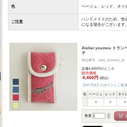
色
ベージュ、レッド、ネイ
ハンドメイドのため、色
ご注意
になる場合がございます
Atelier youmou 
チ
商品番号 pwo_youmou_tp
定価4,400円のところ
販売価格
4,400円
(税込)
【44 円分】のポイントご進
色
ベージュ
レッド
ネイ
×
×
×
数量