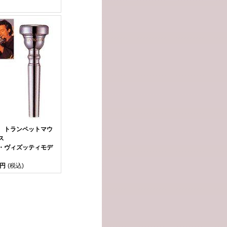
 トランペットマウ
ス
・ヴィズッティモデ
0円
(税込)