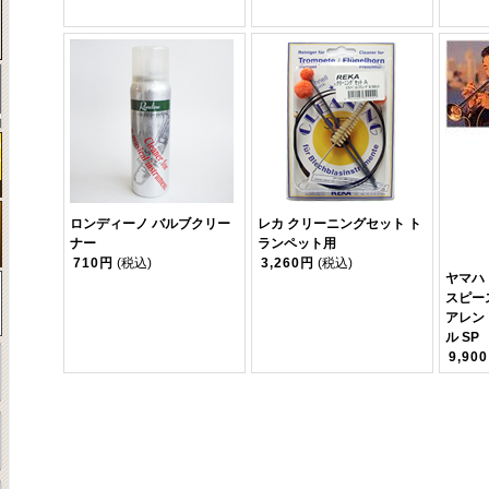
ロンディーノ バルブクリー
レカ クリーニングセット ト
ナー
ランペット用
710円
(税込)
3,260円
(税込)
ヤマハ
スピー
アレン
ル SP
9,90