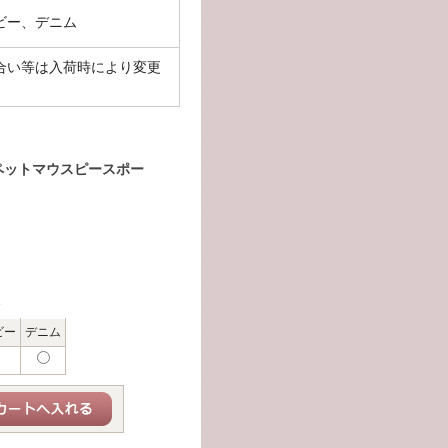
ビー、デニム
合い等は入荷時により変更
。
トランペットマウスピースポー
呈
ビー
デニム