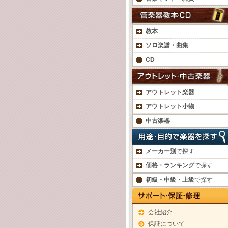
教本
ソロ楽譜・曲集
CD
アウトレット楽器
アウトレット小物
中古楽器
メーカー別
で探す
価格・ランキング
で探す
初級・中級・上級
で探す
会社紹介
保証について