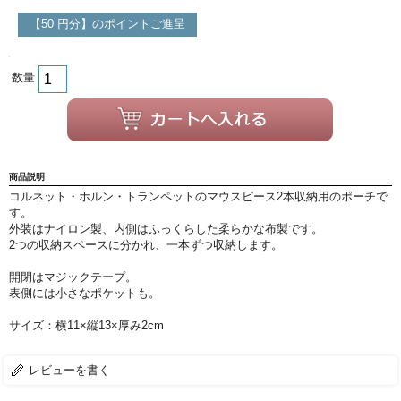
よくあるご質問
会社紹介
【50 円分】のポイントご進呈
特定商取引法
プライバシー・ポリシー
数量
商品説明
コルネット・ホルン・トランペットのマウスピース2本収納用のポーチで
す。
外装はナイロン製、内側はふっくらした柔らかな布製です。
2つの収納スペースに分かれ、一本ずつ収納します。
開閉はマジックテープ。
表側には小さなポケットも。
サイズ：横11×縦13×厚み2cm
レビューを書く