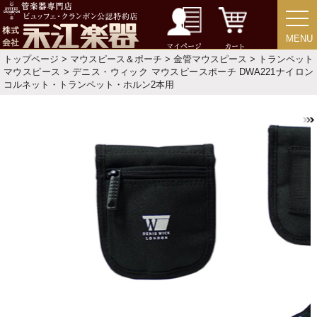
価格・ランキングで探す
MENU
MENU
マイページ
カート
トップページ
>
マウスピース＆ポーチ
>
金管マウスピース
>
トランペット
初級・中級・上級で探す
マウスピース
> デニス・ウィック マウスピースポーチ DWA221ナイロン
コルネット・トランペット・ホルン2本用
永江楽器人気コンテンツ
新商品・新規取り扱い商品
セール・イベント情報
人気の永江楽器コラム
「楽器をはじめよう」
お手入れ方法