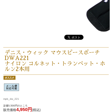
選定者のご紹介
演奏会のお知らせ
デニス・ウィック マウスピースポーチ
DWA221
ナイロン コルネット・トランペット・ホ
ルン2本用
新規会員登録
ログイン・マイページ
mpb_dw_221
ご利用ガイド
サポート・保証
定価5,500円のところ
4,950円
販売価格
(税込)