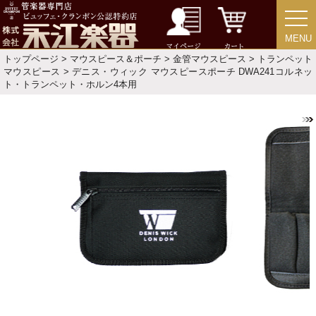
メーカー別で探す
MENU
MENU
マイページ
カート
トップページ
>
マウスピース＆ポーチ
>
金管マウスピース
>
トランペット
価格・ランキングで探す
マウスピース
> デニス・ウィック マウスピースポーチ DWA241コルネッ
ト・トランペット・ホルン4本用
初級・中級・上級で探す
永江楽器人気コンテンツ
新商品・新規取り扱い商品
セール・イベント情報
人気の永江楽器コラム
「楽器をはじめよう」