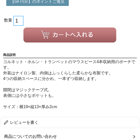
【59 円分】のポイントご進呈
ご利用ガイド
サポート・保証
数量
よくあるご質問
会社紹介
特定商取引法
プライバシー・ポリシー
商品説明
コルネット・ホルン・トランペットのマウスピース4本収納用のポーチで
す。
外装はナイロン製、内側はふっくらした柔らかな布製です。
4つの収納スペースに分かれ、一本ずつ収納します。
開閉はマジックテープ式。
表側には小さなポケットも。
サイズ：横19×縦13×厚み2cm
レビューを書く
商品についてのお問い合わせ