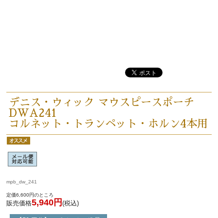
お手入れ方法
選定者のご紹介
演奏会のお知らせ
デニス・ウィック マウスピースポーチ
DWA241
コルネット・トランペット・ホルン4本用
mpb_dw_241
定価6,600円のところ
5,940円
販売価格
(税込)
新規会員登録
ログイン・マイページ