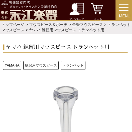
お手入れ方法
MENU
MENU
マイページ
カート
トップページ
>
マウスピース＆ポーチ
>
金管マウスピース
>
トランペット
選定者のご紹介
マウスピース
> ヤマハ 練習用マウスピース トランペット用
ヤマハ 練習用マウスピース トランペット用
演奏会のお知らせ
YAMAHA
練習用マウスピース
トランペット
新規会員登録
ログイン・マイページ