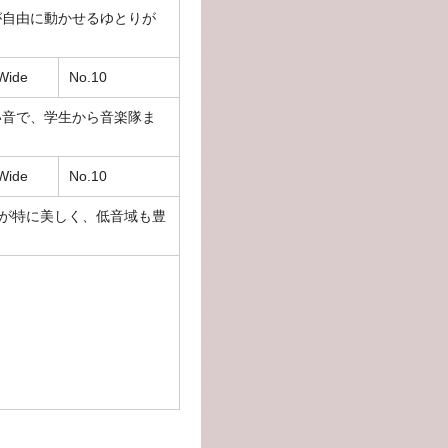
が自由に動かせるゆとりが
Wide
No.10
い音で、学生から音楽隊ま
Wide
No.10
が特に美しく、低音域も豊