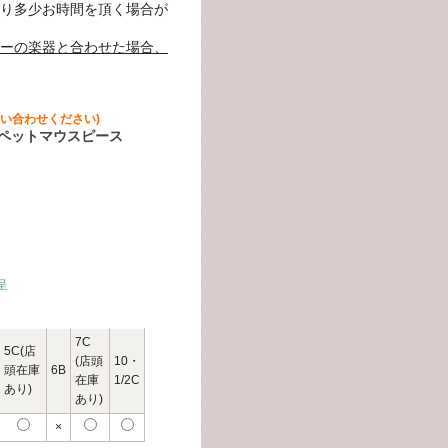
り多少お時間を頂く場合が
ーの楽器と合わせた場合、
い合わせください)
トランペットマウスピース
呈
7C
5C(店
(店頭
10・
頭在庫
6B
在庫
1/2C
あり)
あり)
×