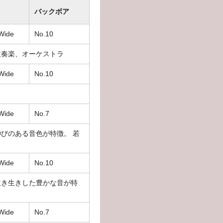
バックボア
Wide
No.10
吹奏楽、オーケストラ
Wide
No.10
Wide
No.7
びのある音色が特徴。 若
Wide
No.10
生き生きした豊かな音が特
Wide
No.7