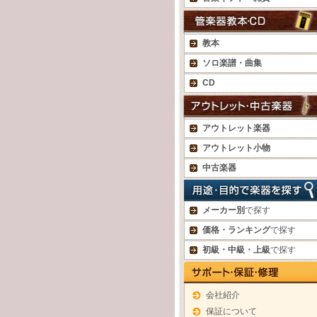
教本
ソロ楽譜・曲集
CD
アウトレット楽器
アウトレット小物
中古楽器
メーカー別
で探す
価格・ランキング
で探す
初級・中級・上級
で探す
会社紹介
保証について