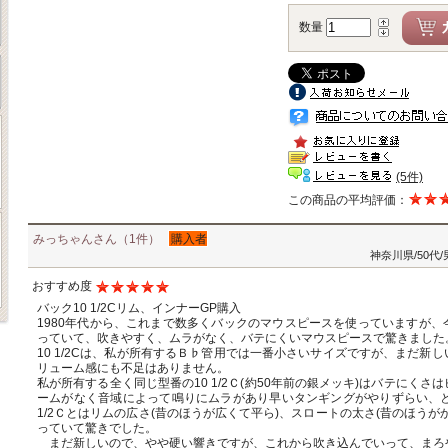
数量
(5件)
この商品の平均評価：
みっちゃんさん（1件）
購入者
神奈川県/50代/
おすすめ度
バック10 1/2Cリム、インナーGP購入
1980年代から、これまで数多くバックのマウスピースを使っていますが
っていて、吹きやすく、ムラがなく、バテにくいマウスピースで驚きました
10 1/2Cは、私が所有するＢ♭管用では一番小さいサイズですが、まだ新
リューム感にも不足はありません。
私が所有する全く同じ型番の10 1/2Ｃ(約50年前の銀メッキ)はバテにく
ームがなく音域によって鳴りにムラがあり早いタンギングがやりずらい、と
1/2Ｃとはリムの広さ(昔のほうが広くて平ら)、スロートの太さ(昔のほうが
っていて驚きでした。
まだ新しいので、やや硬い響きですが、これから吹き込んでいって、まろ