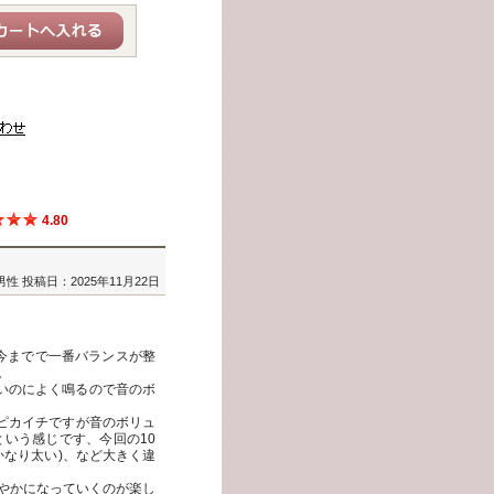
4.80
男性
投稿日：2025年11月22日
、今までで一番バランスが整
。
しいのによく鳴るので音のボ
さはピカイチですが音のボリュ
いう感じです、今回の10
かなり太い)、など大きく違
やかになっていくのが楽し