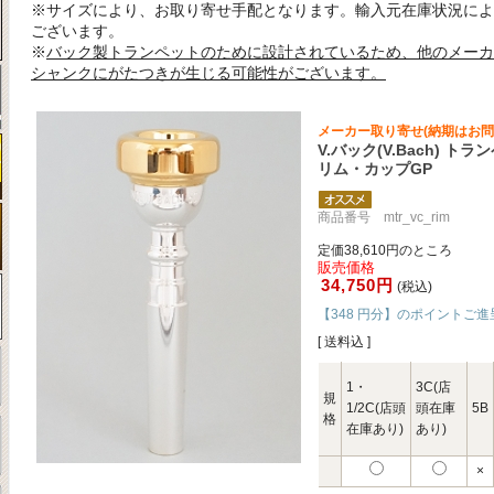
※サイズにより、お取り寄せ手配となります。輸入元在庫状況によ
ございます。
※
バック製トランペットのために設計されているため、他のメーカ
シャンクにがたつきが生じる可能性がございます。
メーカー取り寄せ(納期はお問
V.バック(V.Bach) 
リム・カップGP
商品番号 mtr_vc_rim
定価38,610円のところ
販売価格
34,750円
(税込)
【348 円分】のポイントご進
[ 送料込 ]
1・
3C(店
規
1/2C(店頭
頭在庫
5B
格
在庫あり)
あり)
×