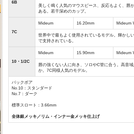
6B
美しく鳴く人気のマウスピース、反応もよく、唇
ある。若干深めのカップ。
Mideum
16.20mm
Mideum 
7C
世界中で最もよく使用されているモデル。輝かし
で支持されている。
Mideum
15.90mm
Mideum 
10・1/2C
唇の強くない人に向き、ソロやC管に合う。高音域
か。7C同様人気のモデル。
バックボア
No.10：スタンダード
No.7：ダーク
標準スロート：3.66mm
全体銀メッキ／リム・インナー金メッキ仕上げ