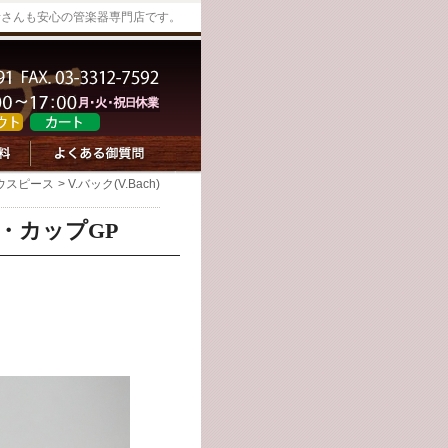
者さんも安心の管楽器専門店です。
ウスピース
> V.バック(V.Bach)
・カップGP