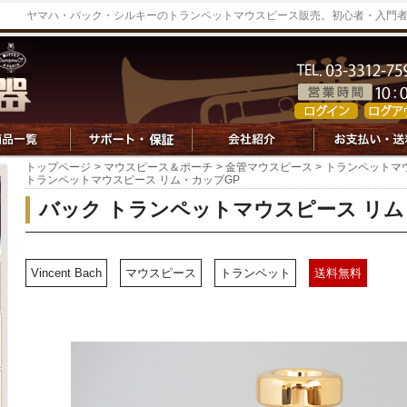
ヤマハ・バック・シルキーのトランペットマウスピース販売。初心者・入門
トップページ
>
マウスピース＆ポーチ
>
金管マウスピース
>
トランペットマ
トランペットマウスピース リム・カップGP
バック トランペットマウスピース リム
Vincent Bach
マウスピース
トランペット
送料無料