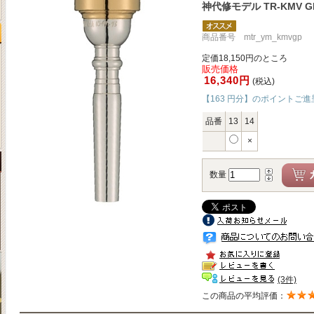
神代修モデル TR-KMV G
商品番号 mtr_ym_kmvgp
定価18,150円のところ
販売価格
16,340円
(税込)
【163 円分】のポイントご進
品番
13
14
×
数量
(3件)
この商品の平均評価：