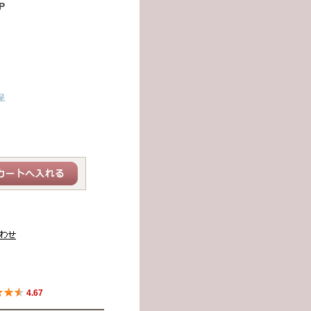
P
呈
4.67