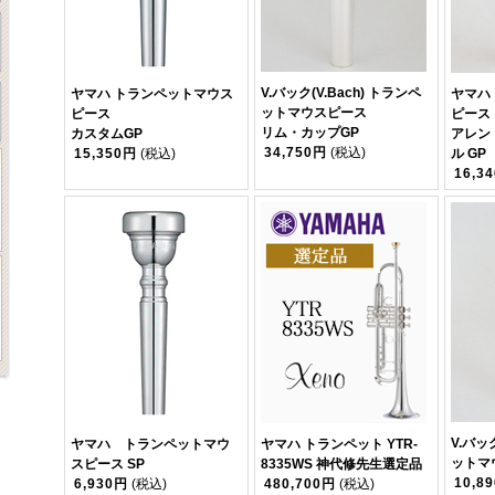
V.バック(V.Bach) トランペ
ヤマハ トランペットマウス
ヤマハ
ットマウスピース
ピース
ピース
リム・カップGP
カスタムGP
アレン
34,750円
(税込)
15,350円
(税込)
ル GP
16,3
V.バッ
ヤマハ トランペットマウ
ヤマハ トランペット YTR-
ットマ
スピース SP
8335WS 神代修先生選定品
10,8
6,930円
(税込)
480,700円
(税込)