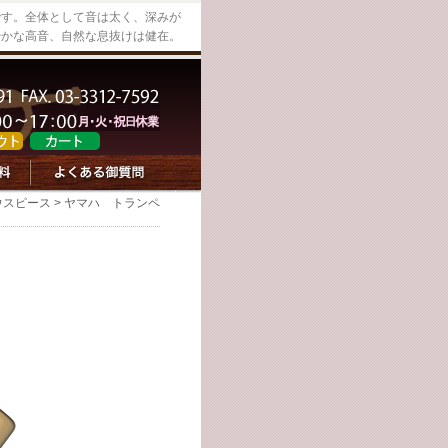
感です。全体として音は太く、深みが
やかな高音、自然な息抜けは健在。
ウスピース
> ヤマハ トランペ