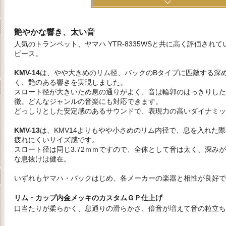
艶やかな響き、太い音
人気のトランペット、ヤマハ YTR-8335WSと共に高く評価され
ピース。
KMV-14
は、やや大きめのリム径、バックのBタイプに匹敵する深
く、艶のある響きを実現しました。
スロート径が大きいため息の通りがよく、音は輪郭のはっきりした
徴。どんなジャンルの音楽にも対応できます。
どっしりとした安定感のあるサウンドで、表現力の高いダイナミッ
KMV-13
は、KMV14よりもやや小さめのリム内径で、息を入れた
疲れにくいサイズ感です。
スロート径は同じ3.72ｍｍですので、全体として音は太く、深み
な息抜けは健在。
いずれもヤマハ・バックはじめ、各メーカーの楽器と相性が良好で
リム・カップ内金メッキのカスタムＧＰ仕上げ
口当たりが柔らかく、息通りの滑らかさ、倍音が増えて音の粒立ち