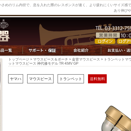
もやや小さめのリム内径で、息を入れた際のレスポンスが速く、より疲れにくいサイズ
あり伸び
トップページ
>
マウスピース＆ポーチ
>
金管マウスピース
>
トランペットマ
ットマウスピース 神代修モデル TR-KMV GP
ヤマハ
マウスピース
トランペット
送料無料