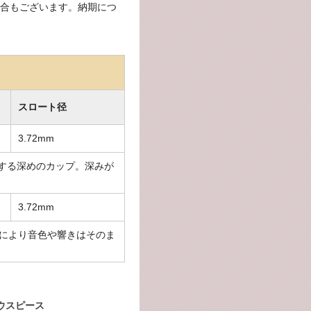
合もございます。納期につ
スロート径
3.72mm
する深めのカップ。深みが
3.72mm
仕様により音色や響きはそのま
ウスピース