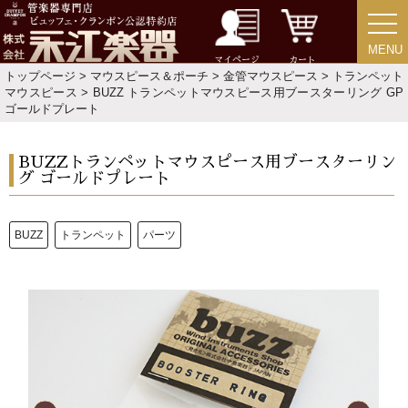
演奏会のお知らせ
MENU
MENU
マイページ
カート
トップページ
>
マウスピース＆ポーチ
>
金管マウスピース
>
トランペット
マウスピース
> BUZZ トランペットマウスピース用ブースターリング GP
ゴールドプレート
BUZZトランペットマウスピース用ブースターリン
グ ゴールドプレート
BUZZ
トランペット
パーツ
新規会員登録
ログイン・マイページ
ご利用ガイド
サポート・保証
よくあるご質問
会社紹介
特定商取引法
プライバシー・ポリシー