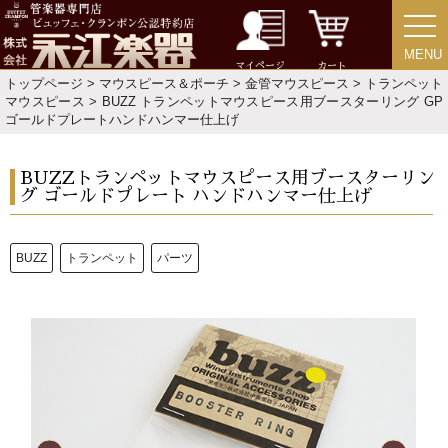
MENU
MENU
マイページ
カート
トップページ
>
マウスピース＆ポーチ
>
金管マウスピース
>
トランペット
マウスピース
> BUZZ トランペットマウスピース用ブースターリング GP
ゴールドプレートハンドハンマー仕上げ
BUZZトランペットマウスピース用ブースターリン
グ ゴールドプレート ハンドハンマー仕上げ
新規会員登録
ログイン・マイページ
ご利用ガイド
サポート・保証
BUZZ
トランペット
パーツ
よくあるご質問
会社紹介
特定商取引法
プライバシー・ポリシー