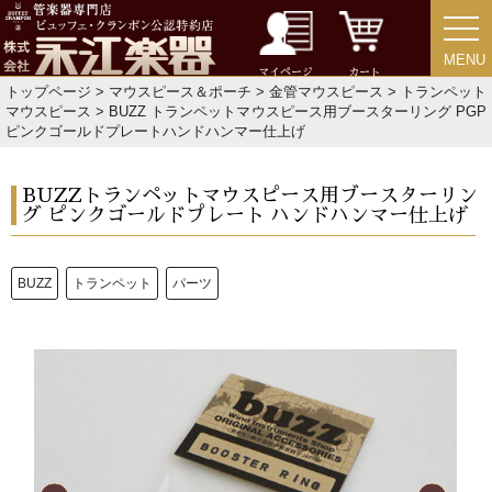
MENU
MENU
マイページ
カート
トップページ
>
マウスピース＆ポーチ
>
金管マウスピース
>
トランペット
マウスピース
> BUZZ トランペットマウスピース用ブースターリング PGP
ピンクゴールドプレートハンドハンマー仕上げ
BUZZトランペットマウスピース用ブースターリン
グ ピンクゴールドプレート ハンドハンマー仕上げ
新規会員登録
ログイン・マイページ
BUZZ
トランペット
パーツ
ご利用ガイド
サポート・保証
よくあるご質問
会社紹介
特定商取引法
プライバシー・ポリシー