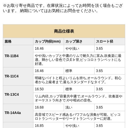
※お取り寄せ商品です。在庫状況によってお時間を頂く場合もござ
います。 納期についてはお気軽にお問合せください。
商品仕様表
規格
カップ内径(mm)
カップ深さ
スロート径
16.46
やや浅い
3.65
やや浅いカップと中庸のリムで耐久力に富み,吹奏楽に最
TR-11B4
適。輝かしい音色で,D,E♭管,ピッコロトランペットにも
好適。
16.46
標準
3.65
TR-11C4
明確なバイトと程よいリムを持ち,オールラウンド。初心
者から上級者まで,最もスタンダードなタイプ。
16.50
標準
3.65
TR-13C4
リム内径,カップ容量共中庸で,オールラウンド。吹奏楽や
オーケストラ向きで,やや暗めの音色。
16.68
浅い
3.65
TR-14A4a
高音域でスピード感あるパワフルな演奏が可能。ピッコ
ロトランペッターやリードトランペッターに好適。
16.85
やや浅い
3.65