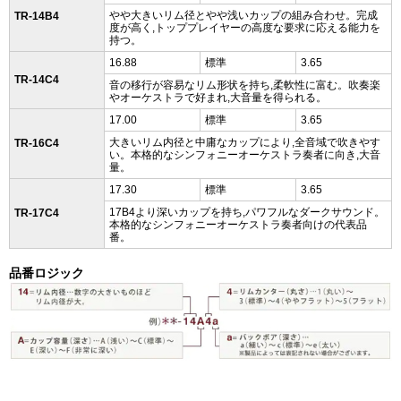
やや大きいリム径とやや浅いカップの組み合わせ。完成
TR-14B4
度が高く,トッププレイヤーの高度な要求に応える能力を
持つ。
16.88
標準
3.65
TR-14C4
音の移行が容易なリム形状を持ち,柔軟性に富む。吹奏楽
やオーケストラで好まれ,大音量を得られる。
17.00
標準
3.65
大きいリム内径と中庸なカップにより,全音域で吹きやす
TR-16C4
い。本格的なシンフォニーオーケストラ奏者に向き,大音
量。
17.30
標準
3.65
17B4より深いカップを持ち,パワフルなダークサウンド。
TR-17C4
本格的なシンフォニーオーケストラ奏者向けの代表品
番。
品番ロジック