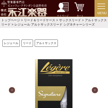
MENU
MENU
マイページ
カート
トップページ
>
リード＆リードケース
>
サックスリード
>
アルトサックス
リード
> レジェール アルトサックスリード シグネチャーシリーズ
新規会員登録
ログイン・マイページ
ご利用ガイド
サポート・保証
レジェール
リード
アルトサックス
よくあるご質問
会社紹介
特定商取引法
プライバシー・ポリシー