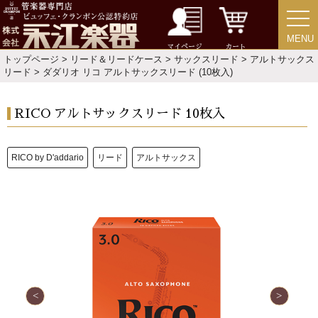
選定者のご紹介
MENU
MENU
マイページ
カート
演奏会のお知らせ
トップページ
>
リード＆リードケース
>
サックスリード
>
アルトサックス
リード
> ダダリオ リコ アルトサックスリード (10枚入)
RICO アルトサックスリード 10枚入
RICO by D'addario
リード
アルトサックス
新規会員登録
ログイン・マイページ
ご利用ガイド
サポート・保証