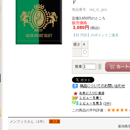
ド
商品番号 rsa_rc_gcs
定価3,850円のところ
販売価格
3,080円
(税込)
【31 円分】のポイントご進呈
硬さ
4
数量
(3件)
この商品の平均評価：
メンフィスさん（1件）
購入者
新潟県/