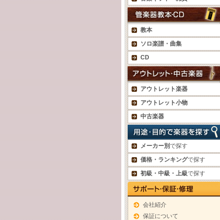
教本
ソロ楽譜・曲集
CD
アウトレット楽器
アウトレット小物
中古楽器
メーカー別
で探す
価格・ランキング
で探す
初級・中級・上級
で探す
会社紹介
保証について