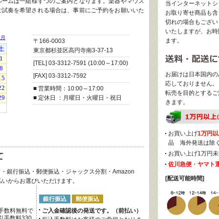
ルームは一組様ずつのご案内となります。楽器やマウス
当インターネットシ
ご試奏を希望される場合は、事前にご予約をお願いいた
お取り寄せ商品も含
切れの場合もござい
いたしますが、お時
ます。
〒166-0003
東京都杉並区高円寺南3-37-13
[TEL] 03-3312-7591 (10:00～17:00)
お届けは日本国内の
[FAX] 03-3312-7592
応しておりません。
■ 営業時間：10:00～17:00
転売を目的とするご
■ 定休日 ：月曜日・火曜日・祝日
きます。
お買い上げ
1万円以
品 海外発送は除
お買い上げ1万円未
佐川急便
・
ヤマト
・銀行振込・郵便振込・ジャックス分割・Amazon
[配送可能時間]
後払いからお選びいただけます。
銀行振込
郵便振込
手数料無料で
ご入金確認後の発送です。（前払い）
手数料330