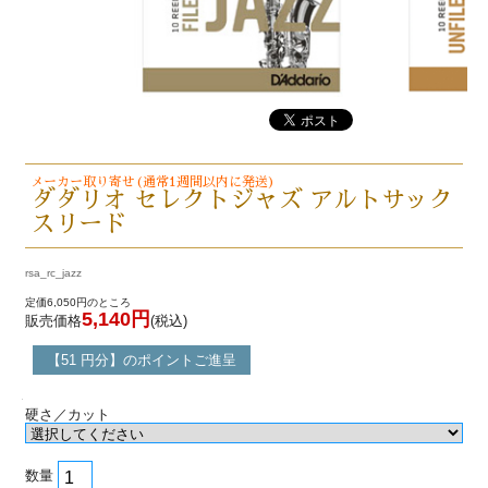
メーカー取り寄せ(通常1週間以内に発送)
ダダリオ セレクトジャズ アルトサック
スリード
rsa_rc_jazz
定価6,050円のところ
5,140円
販売価格
(税込)
【51 円分】のポイントご進呈
硬さ／カット
数量