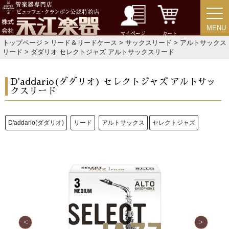
演奏会のお知らせ
MENU
MENU
マイページ
カート
トップページ
>
リード＆リードケース
>
サックスリード
>
アルトサックス
リード
> ダダリオ セレクトジャズ アルトサックスリード
D'addario(ダダリオ) セレクトジャズ アルトサッ
クスリード
D'addario(ダダリオ)
リード
アルトサックス
セレクトジャズ
新規会員登録
ログイン・マイページ
ご利用ガイド
サポート・保証
よくあるご質問
会社紹介