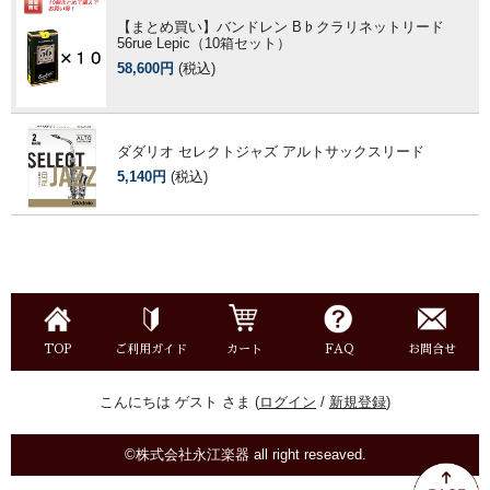
【まとめ買い】バンドレン B♭クラリネットリード
56rue Lepic（10箱セット）
58,600円
(税込)
ダダリオ セレクトジャズ アルトサックスリード
5,140円
(税込)
TOP
ご利用ガイド
カート
FAQ
お問合せ
こんにちは ゲスト さま (
ログイン
/
新規登録
)
©株式会社永江楽器 all right reseaved.