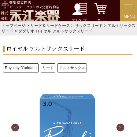
「楽器をはじめよう」
MENU
MENU
お手入れ方法
マイページ
カート
トップページ
>
リード＆リードケース
>
サックスリード
>
アルトサックス
リード
> ダダリオ ロイヤル アルトサックスリード
選定者のご紹介
ロイヤル アルトサックスリード
演奏会のお知らせ
Royal by D'addario
リード
アルトサックス