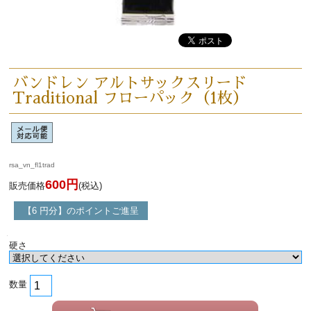
「楽器をはじめよう」
お手入れ方法
バンドレン アルトサックスリード
選定者のご紹介
Traditional フローパック（1枚）
演奏会のお知らせ
rsa_vn_fl1trad
600円
販売価格
(税込)
【6 円分】のポイントご進呈
硬さ
数量