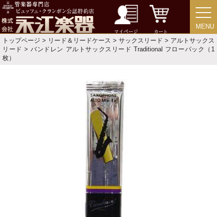
目的・用途別で楽器を探す
MENU
MENU
メーカー別で探す
マイページ
カート
トップページ
>
リード＆リードケース
>
サックスリード
>
アルトサックス
リード
> バンドレン アルトサックスリード Traditional フローパック（1
価格・ランキングで探す
枚）
初級・中級・上級で探す
永江楽器人気コンテンツ
新商品・新規取り扱い商品
セール・イベント情報
人気の永江楽器コラム