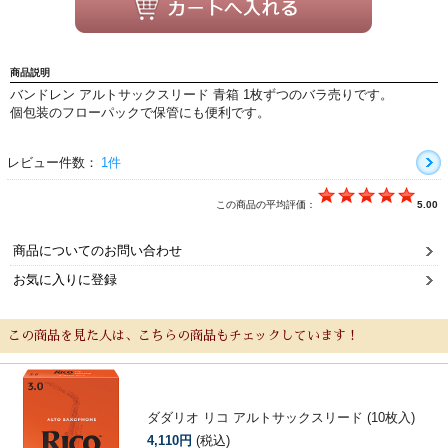
新規会員登録
ログイン・マイページ
ご利用ガイド
サポート・保証
商品説明
バンドレン アルトサックスリード 青箱 1枚ずつのバラ売りです。
よくあるご質問
会社紹介
個包装のフローパックで保管にも便利です。
特定商取引法
プライバシー・ポリシー
レビュー件数：
1件
この商品の平均評価：
5.00
商品についてのお問い合わせ
お気に入りに登録
この商品を見た人は、こちらの商品もチェックしています！
ダダリオ リコ アルトサックスリード (10枚入)
4,110円
(税込)