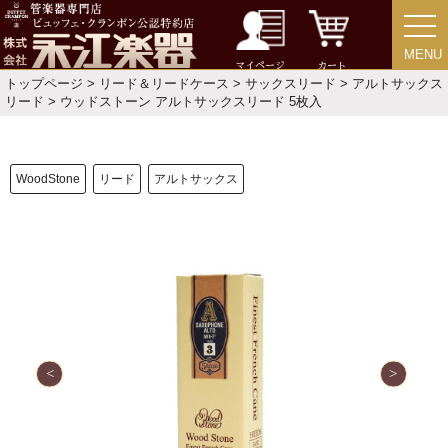
お手入れ方法
MENU
MENU
選定者のご紹介
マイページ
カート
トップページ
>
リード＆リードケース
>
サックスリード
>
アルトサックス
リード
> ウッドストーン アルトサックスリード 5枚入
演奏会のお知らせ
WoodStone
リード
アルトサックス
新規会員登録
ログイン・マイページ
ご利用ガイド
サポート・保証