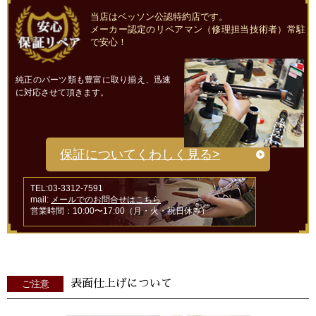
当店はベッソン公認特約店です。
メーカー認定のリペアマン（修理担当技術者）常駐
で安心！
純正のパーツ類も豊富に取り揃え、迅速
に対応させて頂きます。
保証についてくわしく見る>
TEL:03-3312-7591
mail:
メールでのお問合せはこちら
営業時間：10:00〜17:00（月・火・祝日休み）
表面仕上げについて
ご注意