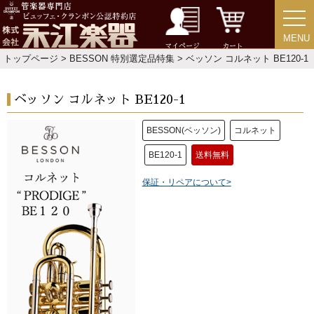
MENU
MENU
マイページ
カート
トップページ
>
BESSON 特別選定品特集
> ベッソン コルネット BE120-1
ベッソン コルネット BE120-1
BESSON(ベッソン)
コルネット
BE120-1
送料無料
保証・リペアについて>