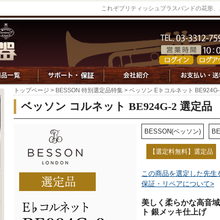
これぞブリティッシュブラスバンドの花形、エス
トップページ
>
BESSON 特別選定品特集
> ベッソン E♭コルネット BE924G
ベッソン コルネット BE924G-2 選定品
BESSON(ベッソン)
BE
【選定料無料】選定品
この商品を選定した先生
保証・リペアについて>
美しく柔らかな高音域
ト 銀メッキ仕上げ