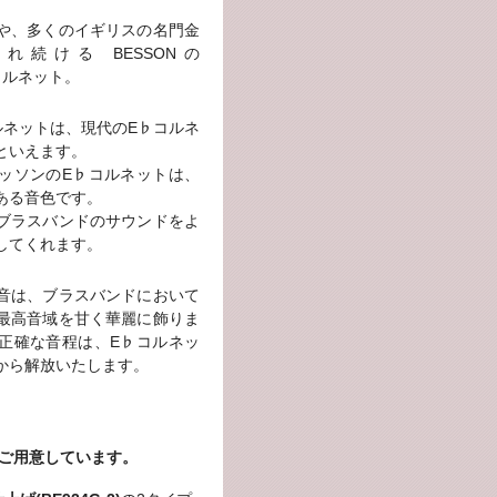
や、多くのイギリスの名門金
続ける BESSONの
)コルネット。
♭コルネットは、現代のE♭コルネ
といえます。
ッソンのE♭コルネットは、
ある音色です。
ブラスバンドのサウンドをよ
してくれます。
音は、ブラスバンドにおいて
最高音域を甘く華麗に飾りま
正確な音程は、E♭コルネッ
から解放いたします。
をご用意しています。