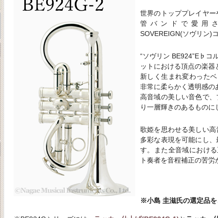
世界のトッププレイヤー
管バンドで愛用され
SOVEREIGN(ソヴリン
“ソヴリン BE924”E
ットにおける頂点の楽器
新しく生まれ変わったベ
非常に柔らかく透明感の
高音域の美しい音色で、
り一層輝きのあるものに
歌姫を思わせる美しい高
多彩な表現を可能にし、
す。また全音域における
ト奏者を音程補正の苦労
※小島 圭滋氏の選定品