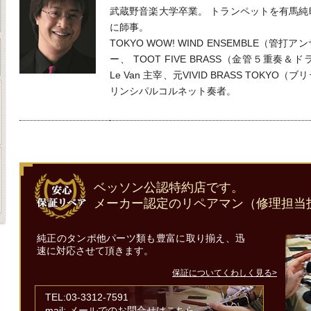
武蔵野音楽大学卒業。 トランペットを有馬
に師事。
TOKYO WOW! WIND ENSEMBLE（
ー、 TOOT FIVE BRASS（金管５重奏＆ドラム）
Le Van 主宰、元VIVID BRASS TOKY
リンシパルコルネット奏者。
ベッソン公認特約店です。
メーカー認定のリペアマン（修理担当
純正のタンポ他パーツ類も豊富に取り揃え、迅
速に対応させて頂きます。
保証についてくわしく見る>
TEL:03-3312-7591
mail:
メールでのお問合せはこちら