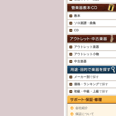
教本
ソロ楽譜・曲集
CD
アウトレット楽器
アウトレット小物
中古楽器
メーカー別
で探す
価格・ランキング
で探す
初級・中級・上級
で探す
会社紹介
保証について