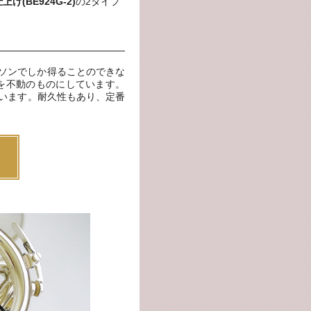
げ(BE924G-2)
の2タイプ
。
ソンでしか得ることのできな
を不動のものにしています。
ています。耐久性もあり、定番