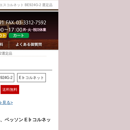
コルネット BE924G-2 選定品
-2選定品
924G-2
E♭コルネット
送料無料
を見る>
、ベッソン E♭コルネッ