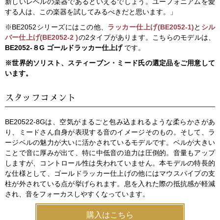
新しいレベルの楽器であるといえるでしょう。ユーフォニアムを愛
する人は、この楽器を試してみるべきだと思います。」
※BE2052シリーズにはこの他、
ラッカー仕上げ(BE2052-1)
と
シル
バー仕上げ(BE2052-2 )
の2タイプがあります。こちらのモデルは、
BE2052-８G ゴールドラッカー仕上げ
です。
※世界的ソリスト、スティーブン・ミード氏の選定品をご用意して
います。
スタッフコメント
BE20522-8Gは、空気がまるごと包み込まれるような柔らかさがあ
り、ミードさん自身が表現する音のイメージそのもの。そして、ラ
ージベルの魅力が大いに活かされているモデルです。ベルが大きい
ことで音に厚みが出て、特に中低音の迫力は圧倒的。音量もアップ
しますが、コントロール性は失われていません。本モデルの特長的
な仕様として、ゴールドラッカー仕上げの他にはマウスパイプの支
柱が外されている点が挙げられます。息を入れた際の抵抗感が軽減
され、音をフォーカスしやすくなっています。
購入はこちら