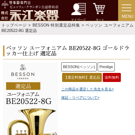
MENU
MENU
マイページ
カート
トップページ
>
BESSON 特別選定品特集
> ベッソン ユーフォニアム
BE20522-8G 選定品
ベッソン ユーフォニアム BE20522-8G ゴールドラ
ッカー仕上げ 選定品
BESSON(ベッソン)
Prestige
【選定料無料】選定品
送料無料
この商品を選定した先生を見る>
保証・リペアについて>