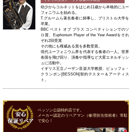
幼少からコルネットをはじめ11歳から本格的にユー
フォニウムを始める。
T.グルームら著名奏者に師事し、ブリストル大学を
卒業。
BBC ベスト オブ ブラス コンペティションでのソ
ロ賞、Euphonium Player of the Year Awardをそれ
ぞれ2回受賞
その他にも権威ある賞を多数受賞。
現代ユーフォニウム界を代表する奏者の一人。世界
各国を飛び回り、演奏や指導など大変エネルギッシ
ュに活動中。
イギリス王立ノーザン音楽大学教授、ビュッフェ・
クランポン[BESSON]契約テスター＆アーティス
ト。
ベッソン公認特約店です。
メーカー認定のリペアマン（修理担当技術者）常駐
で安心！