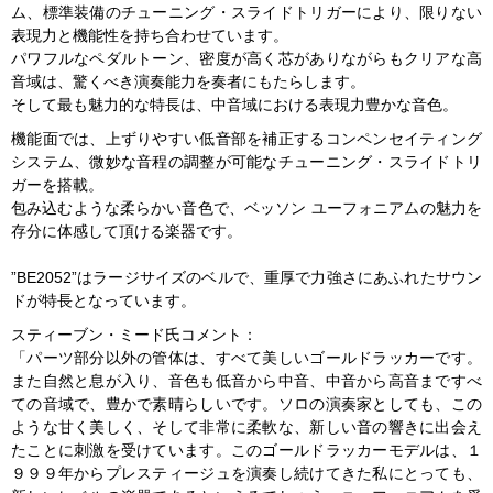
ム、標準装備のチューニング・スライドトリガーにより、限りない
表現力と機能性を持ち合わせています。
パワフルなペダルトーン、密度が高く芯がありながらもクリアな高
音域は、驚くべき演奏能力を奏者にもたらします。
そして最も魅力的な特長は、中音域における表現力豊かな音色。
機能面では、上ずりやすい低音部を補正するコンペンセイティング
システム、微妙な音程の調整が可能なチューニング・スライドトリ
ガーを搭載。
包み込むような柔らかい音色で、ベッソン ユーフォニアムの魅力を
存分に体感して頂ける楽器です。
”BE2052”はラージサイズのベルで、重厚で力強さにあふれたサウン
ドが特長となっています。
スティーブン・ミード氏コメント：
「パーツ部分以外の管体は、すべて美しいゴールドラッカーです。
また自然と息が入り、音色も低音から中音、中音から高音まですべ
ての音域で、豊かで素晴らしいです。ソロの演奏家としても、この
ような甘く美しく、そして非常に柔軟な、新しい音の響きに出会え
たことに刺激を受けています。このゴールドラッカーモデルは、１
９９９年からプレスティージュを演奏し続けてきた私にとっても、