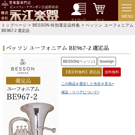
MENU
MENU
マイページ
カート
トップページ
>
BESSON 特別選定品特集
> ベッソン ユーフォニアム
BE967-2 選定品
ベッソン ユーフォニアム BE967-2 選定品
BESSON(ベッソン)
Soverign
【選定料無料】選定品
送料無料
この商品を選定した先生を見る>
保証・リペアについて>