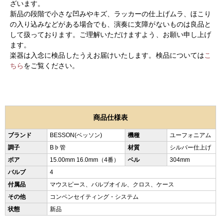
ざいます。
新品の段階で小さな凹みやキズ、ラッカーの仕上げムラ、ほこり
の入り込みなどがある場合でも、演奏に支障がないものは良品と
して扱っております。ご理解いただけますよう、お願い申し上げ
ます。
楽器は入念に検品したうえお届けいたします。検品については
こ
ちら
をご覧ください。
商品仕様表
ブランド
BESSON(ベッソン)
機種
ユーフォニアム
調子
B♭管
材質
シルバー仕上げ
ボア
15.00mm 16.0mm（4番）
ベル
304mm
バルブ
4
付属品
マウスピース、バルブオイル、クロス、ケース
その他
コンペンセイティング・システム
状態
新品