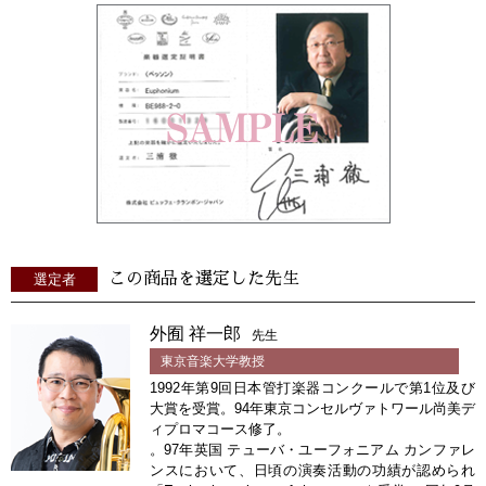
この商品を選定した先生
選定者
外囿 祥一郎
先生
東京音楽大学教授
1992年第9回日本管打楽器コンクールで第1位及び
大賞を受賞。94年東京コンセルヴァトワール尚美デ
ィプロマコース修了。
。97年英国 テューバ・ユーフォニアム カンファレ
ンスにおいて、日頃の演奏活動の功績が認められ