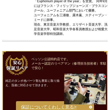
「Euphonium player of the year」を受賞。 同年9月
にはフランス・フィリップジョーンズ・ブラスコン
クール、ユーフォニアム部門において優勝。
ユーフォニアムを三浦徹、露木薫、スティーブン・
ミードに師事。
現在、東京音楽大学教授、エリザベト音楽大学、洗
足音楽大学、昭和音楽大学各客員教授および相愛大
学音楽学部特別講師。
ベッソン公認特約店です。
メーカー認定のリペアマン（修理担当技術者）常駐
で安心！
純正のタンポ他パーツ類も豊富に取り揃
え、迅速に対応させて頂きます。
保証についてくわしく見る>