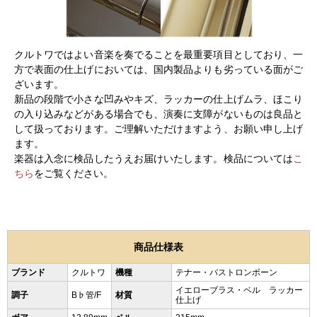
クルトワではよい音楽を奏でることを最重要項目としており、一
方で表面の仕上げにおいては、国内製品よりも劣っている面がご
ざいます。
新品の段階で小さな凹みやキズ、ラッカーの仕上げムラ、ほこり
の入り込みなどがある場合でも、演奏に支障がないものは良品と
して扱っております。ご理解いただけますよう、お願い申し上げ
ます。
楽器は入念に検品したうえお届けいたします。検品については
こ
ちら
をご覧ください。
商品仕様表
ブランド
クルトワ
機種
テナー・バストロンボーン
イエローブラス・ベル ラッカー
調子
B♭管/F
材質
仕上げ