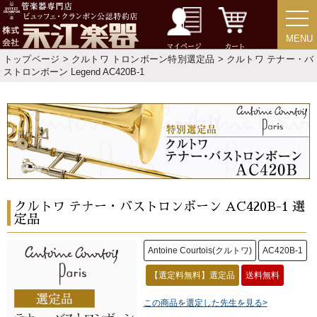
MENU
MENU
マイページ
カート
トップページ
>
クルトワ トロンボーン特別選定品
> クルトワ テナー・バ
ストロンボーン Legend AC420B-1
クルトワ テナー・バストロンボーン AC420B-1 選
定品
Antoine Courtois(クルトワ)
AC420B-1
【選定料無料】選定品
送料無料
この商品を選定した先生を見る>