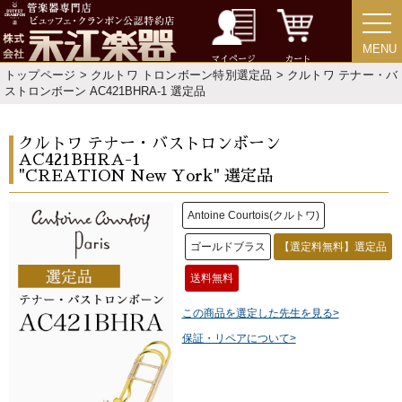
MENU
MENU
マイページ
カート
トップページ
>
クルトワ トロンボーン特別選定品
> クルトワ テナー・バ
ストロンボーン AC421BHRA-1 選定品
クルトワ テナー・バストロンボーン
AC421BHRA-1
"CREATION New York" 選定品
Antoine Courtois(クルトワ)
ゴールドブラス
【選定料無料】選定品
送料無料
この商品を選定した先生を見る>
保証・リペアについて>