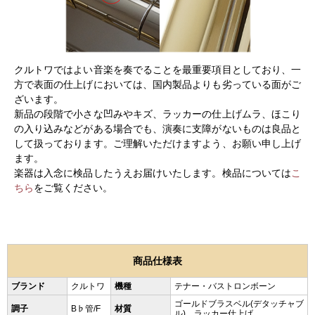
クルトワではよい音楽を奏でることを最重要項目としており、一
方で表面の仕上げにおいては、国内製品よりも劣っている面がご
ざいます。
新品の段階で小さな凹みやキズ、ラッカーの仕上げムラ、ほこり
の入り込みなどがある場合でも、演奏に支障がないものは良品と
して扱っております。ご理解いただけますよう、お願い申し上げ
ます。
楽器は入念に検品したうえお届けいたします。検品については
こ
ちら
をご覧ください。
商品仕様表
ブランド
クルトワ
機種
テナー・バストロンボーン
ゴールドブラスベル(デタッチャブ
調子
B♭管/F
材質
ル)、ラッカー仕上げ