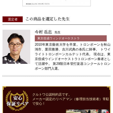
この商品を選定した先生
選定者
今村 岳志
先生
東京佼成ウィンドオーケストラ
2010年東京藝術大学を卒業。トロンボーンを秋山
鴻市、栗田雅勝、吉川武典の各氏に師事。 トワイ
ライトトロンボーンカルテット代表。 現在は、東
京佼成ウインドオーケストラトロンボーン奏者とし
て活躍中。 第29階日本管打楽器コンクールトロン
ボーン部門入選。
クルトワ公認特約店です。
メーカー認定のリペアマン（修理担当技術者）常駐
で安心！