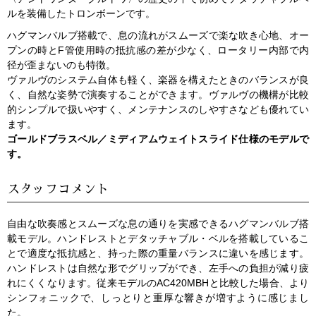
ルを装備したトロンボーンです。
ハグマンバルブ搭載で、息の流れがスムーズで楽な吹き心地、オー
プンの時とF管使用時の抵抗感の差が少なく、ロータリー内部で内
径が歪まないのも特徴。
ヴァルヴのシステム自体も軽く、楽器を構えたときのバランスが良
く、自然な姿勢で演奏することができます。ヴァルヴの機構が比較
的シンプルで扱いやすく、メンテナンスのしやすさなども優れてい
ます。
ゴールドブラスベル／ミディアムウェイトスライド仕様のモデルで
す。
スタッフコメント
自由な吹奏感とスムーズな息の通りを実感できるハグマンバルブ搭
載モデル。ハンドレストとデタッチャブル・ベルを搭載しているこ
とで適度な抵抗感と、持った際の重量バランスに違いを感じます。
ハンドレストは自然な形でグリップができ、左手への負担が減り疲
れにくくなります。従来モデルのAC420MBHと比較した場合、より
シンフォニックで、しっとりと重厚な響きが増すように感じまし
た。