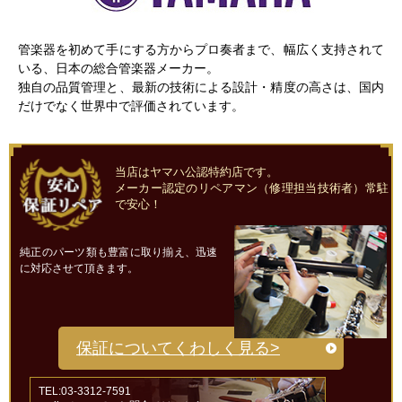
管楽器を初めて手にする方からプロ奏者まで、幅広く支持されて
いる、日本の総合管楽器メーカー。
独自の品質管理と、最新の技術による設計・精度の高さは、国内
だけでなく世界中で評価されています。
当店はヤマハ公認特約店です。
メーカー認定のリペアマン（修理担当技術者）常駐
で安心！
純正のパーツ類も豊富に取り揃え、迅速
に対応させて頂きます。
保証についてくわしく見る>
TEL:03-3312-7591