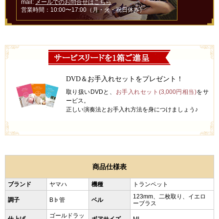
mail:
メールでのお問合せはこちら
営業時間：10:00〜17:00（月・火・祝日休み）
DVD＆お手入れセットをプレゼント！
取り扱いDVDと、
お手入れセット(3,000円相当)
をサ
ービス。
正しい演奏法とお手入れ方法を身につけましょう♪
商品仕様表
ブランド
ヤマハ
機種
トランペット
123mm、二枚取り、イエロ
調子
B♭管
ベル
ーブラス
ゴールドラッ
仕上げ
ボアサイズ
ML