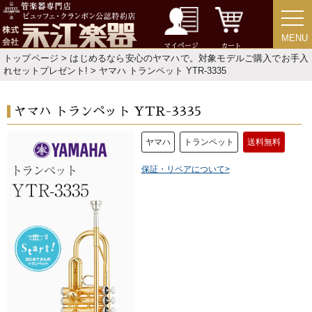
MENU
MENU
マイページ
カート
トップページ
>
はじめるなら安心のヤマハで。対象モデルご購入でお手入
れセットプレゼント!
> ヤマハ トランペット YTR-3335
ヤマハ トランペット YTR-3335
ヤマハ
トランペット
送料無料
保証・リペアについて>