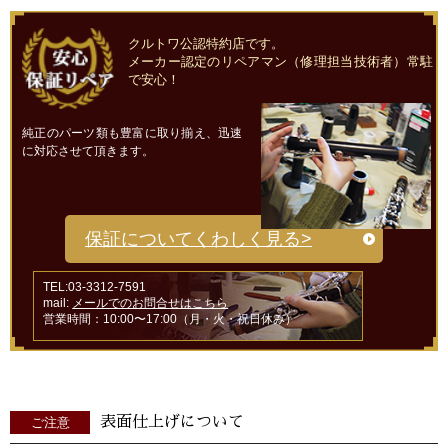
クルトワ公認特約店です。
メーカー認定のリペアマン（修理担当技術者）常駐
で安心！
純正のパーツ類も豊富に取り揃え、迅速
に対応させて頂きます。
保証についてくわしく見る>
TEL:03-3312-7591
mail:
メールでのお問合せはこちら
営業時間：10:00〜17:00（月・火・祝日休み）
表面仕上げについて
ご注意