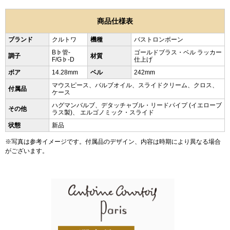
商品仕様表
ブランド
クルトワ
機種
バストロンボーン
B♭管-
ゴールドブラス・ベル ラッカー
調子
材質
F/G♭-D
仕上げ
ボア
14.28mm
ベル
242mm
マウスピース、バルブオイル、スライドクリーム、クロス、
付属品
ケース
ハグマンバルブ、デタッチャブル・リードパイプ (イエローブ
その他
ラス製)、 エルゴノミック・スライド
状態
新品
※写真は参考イメージです。付属品のデザイン、内容は時期により異なる場合
がございます。