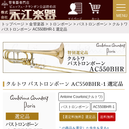
MENU
MENU
マイページ
カート
トップページ
>
金管楽器
>
トロンボーン
>
バストロンボーン
> クルトワ
バストロンボーン AC550BHR-1 選定品
クルトワ バストロンボーン AC550BHR-1 選定品
Antoine Courtois(クルトワ)
バストロンボーン
AC550BHR-1
【選定料無料】選定品
送料無料
この商品を選定した先生を見る>