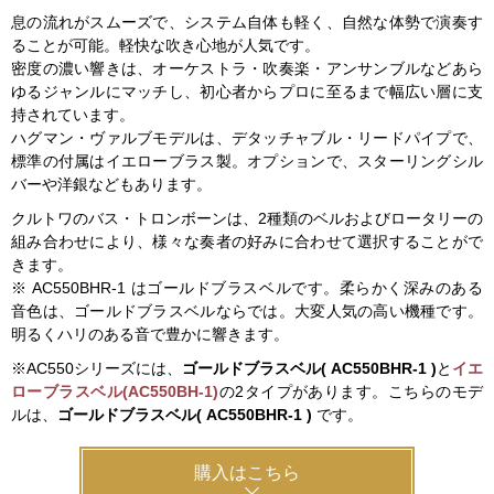
息の流れがスムーズで、システム自体も軽く、自然な体勢で演奏す
ることが可能。軽快な吹き心地が人気です。
密度の濃い響きは、オーケストラ・吹奏楽・アンサンブルなどあら
ゆるジャンルにマッチし、初心者からプロに至るまで幅広い層に支
持されています。
ハグマン・ヴァルブモデルは、デタッチャブル・リードパイプで、
標準の付属はイエローブラス製。オプションで、スターリングシル
バーや洋銀などもあります。
クルトワのバス・トロンボーンは、2種類のベルおよびロータリーの
組み合わせにより、様々な奏者の好みに合わせて選択することがで
きます。
※ AC550BHR-1 はゴールドブラスベルです。柔らかく深みのある
音色は、ゴールドブラスベルならでは。大変人気の高い機種です。
明るくハリのある音で豊かに響きます。
※AC550シリーズには、
ゴールドブラスベル( AC550BHR-1 )
と
イエ
ローブラスベル(AC550BH-1)
の2タイプがあります。こちらのモデ
ルは、
ゴールドブラスベル( AC550BHR-1 )
です。
購入はこちら