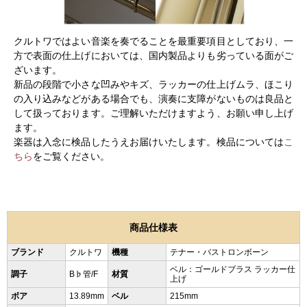
クルトワではよい音楽を奏でることを最重要項目としており、一
方で表面の仕上げにおいては、国内製品よりも劣っている面がご
ざいます。
新品の段階で小さな凹みやキズ、ラッカーの仕上げムラ、ほこり
の入り込みなどがある場合でも、演奏に支障がないものは良品と
して扱っております。ご理解いただけますよう、お願い申し上げ
ます。
楽器は入念に検品したうえお届けいたします。検品については
こ
ちら
をご覧ください。
商品仕様表
ブランド
クルトワ
機種
テナー・バストロンボーン
ベル：ゴールドブラス ラッカー仕
調子
B♭管/F
材質
上げ
ボア
13.89mm
ベル
215mm