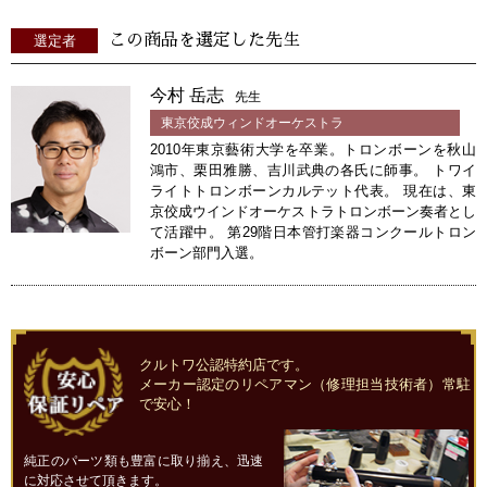
この商品を選定した先生
選定者
今村 岳志
先生
東京佼成ウィンドオーケストラ
2010年東京藝術大学を卒業。トロンボーンを秋山
鴻市、栗田雅勝、吉川武典の各氏に師事。 トワイ
ライトトロンボーンカルテット代表。 現在は、東
京佼成ウインドオーケストラトロンボーン奏者とし
て活躍中。 第29階日本管打楽器コンクールトロン
ボーン部門入選。
クルトワ公認特約店です。
メーカー認定のリペアマン（修理担当技術者）常駐
で安心！
純正のパーツ類も豊富に取り揃え、迅速
に対応させて頂きます。