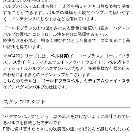
バルブのシステム自体も軽く、楽器を構えたとき自然な姿勢で演奏
することができます。バルブの機構が比較的シンプルで扱いやす
く、メンテナンスのしやすさなども優れています。
ゴールドブラスのもつ温かみのある音色と幅広い力強さ、ハグマン
バルブの優れたコントロール性を存分に発揮するモデル。
軽快な吹き心地と、明るく伸び伸びとした響きで、プロ奏者にも高
い評価を得ています。
※AC420シリーズには、
ベル材質
(イエローブラス／ゴールドブラ
ス)、
スライド
(ミディアムウェイト／ライトウェイト)、
バルブ
(トラ
ディショナルバルブ／ハグマンバルブ)など、多種多様な仕様の組み
合わせによる多くのラインナップがございます。
こちらのモデルは、
ゴールドブラスベル、ミディアムウェイトスラ
イド、ハグマンバルブ
の仕様です。
スタッフコメント
“ハグマンバルブ”という、息の流れを妨げないように設計されてい
るバルブを搭載したモデルです。
F管に切り替えたときにの吹奏感の違いがほとんど感じられないく