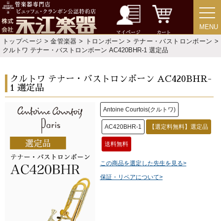
MENU
MENU
マイページ
カート
トップページ
>
金管楽器
>
トロンボーン
>
テナー・バストロンボーン
>
クルトワ テナー・バストロンボーン AC420BHR-1 選定品
クルトワ テナー・バストロンボーン AC420BHR-
1 選定品
Antoine Courtois(クルトワ)
AC420BHR-1
【選定料無料】選定品
送料無料
この商品を選定した先生を見る>
保証・リペアについて>