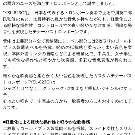
の両方のニーズを満たすトロンボーンとして誕生しました。
”YSL-823G”は、日本を代表するトロンボーン奏者である中川英二郎
氏監修のもと、太管特有の豊かな音色を持ちながらも、軽量化によ
る軽快な操作性、コントロール性の良い軽やかな吹奏感、明瞭な発
音性を実現したテナーバストロンボーンです。
管体は主要部分を全て真鍮製にし、ベル部分には2枚取りのゴールド
ブラス製薄肉ベルを搭載。軽めの抵抗感と柔らかく太い音色を実
現。本体外管リングの省略などによる軽量化で、中高生、女子学生
でも軽快な操作性と軽やかな吹奏感、多彩な音色表現が得られま
す。
軽やかな吹奏感と柔らかく太い音色を実現したカスタムテナーバス
トロンボーン”YSL-823G”は
ジャズだけでなく、クラシック･吹奏楽など幅広いジャンルにマッ
チ。
心地よい軽さで、中高生の方から一般奏者の方にもおすすめのモデ
ルです。
■
軽量化による軽快な操作性と軽やかな吹奏感
二枚取りゴールドブラス製薄肉ベルを搭載。スライド支柱もスリム
タイプを搭載するなど、非常に軽量化された作り。リードパイプも