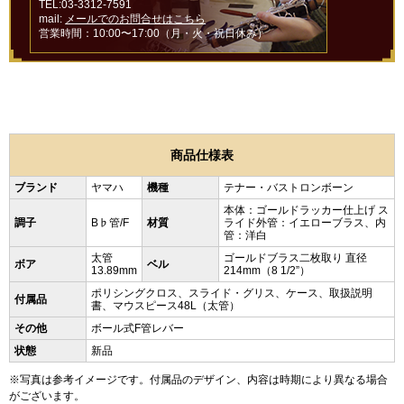
TEL:03-3312-7591
mail:
メールでのお問合せはこちら
営業時間：10:00〜17:00（月・火・祝日休み）
商品仕様表
ブランド
ヤマハ
機種
テナー・バストロンボーン
本体：ゴールドラッカー仕上げ ス
調子
B♭管/F
材質
ライド外管：イエローブラス、内
管：洋白
太管
ゴールドブラス二枚取り 直径
ボア
ベル
13.89mm
214mm（8 1/2”）
ポリシングクロス、スライド・グリス、ケース、取扱説明
付属品
書、マウスピース48L（太管）
その他
ボール式F管レバー
状態
新品
※写真は参考イメージです。付属品のデザイン、内容は時期により異なる場合
がございます。