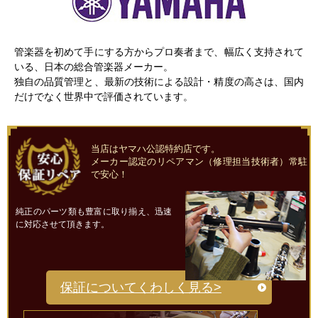
管楽器を初めて手にする方からプロ奏者まで、幅広く支持されて
いる、日本の総合管楽器メーカー。
独自の品質管理と、最新の技術による設計・精度の高さは、国内
だけでなく世界中で評価されています。
当店はヤマハ公認特約店です。
メーカー認定のリペアマン（修理担当技術者）常駐
で安心！
純正のパーツ類も豊富に取り揃え、迅速
に対応させて頂きます。
保証についてくわしく見る>