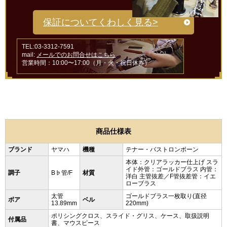
保証についてくわしく見る>
TEL:03-3312-7591
mail:
メールでのお問合せはこちら
営業時間：10:00〜17:00（月・火・祝日休み）
商品仕様表
ブランド
ヤマハ
機種
テナー・バストロンボーン
本体：クリアラッカー仕上げ スラ
イド外管：ゴールドブラス 内管：
調子
B♭管/F
材質
洋白 主管抜差／F管抜差管：イエ
ローブラス
太管
ゴールドブラス一枚取り(直径
ボア
ベル
13.89mm
220mm)
ポリシングクロス、スライド・グリス、ケース、取扱説明
付属品
書、マウスピース