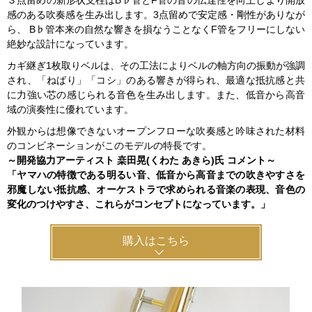
感のある吹奏感を生み出します。3点留めで安定感・剛性がありなが
ら、 B♭管本来の自然な響きを損なうことなくF管をフリーにしない
絶妙な設計になっています。
カギ継ぎ1枚取りベルは、その工法によりベルの軸方向の振動が強調
され、「ねばり」「コシ」のある響きが得られ、最適な抵抗感と共
に力強い芯の感じられる音色を生み出します。また、低音から高音
域の演奏性に優れています。
外観からは想像できないオープンフローな吹奏感と吟味された材料
のコンビネーションがこのモデルの特長です。
～開発協力アーティスト 桒田晃(くわた あきら)氏 コメント～
「ヤマハの特徴である明るい音、低音から高音までの吹きやすさを
邪魔しない抵抗感、オーケストラで求められる音楽の表現、音色の
変化のつけやすさ、これらがコンセプトになっています。」
購入はこちら