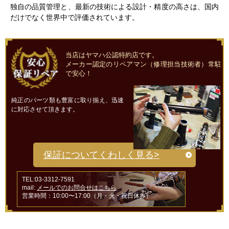
独自の品質管理と、最新の技術による設計・精度の高さは、国内
だけでなく世界中で評価されています。
当店はヤマハ公認特約店です。
メーカー認定のリペアマン（修理担当技術者）常駐
で安心！
純正のパーツ類も豊富に取り揃え、迅速
に対応させて頂きます。
保証についてくわしく見る>
TEL:03-3312-7591
mail:
メールでのお問合せはこちら
営業時間：10:00〜17:00（月・火・祝日休み）