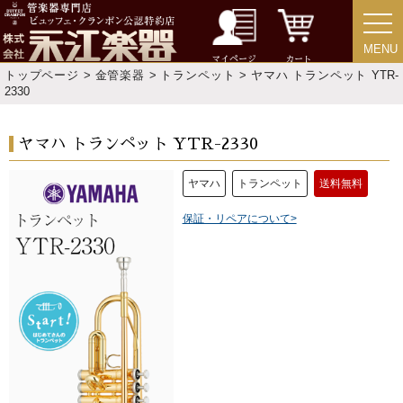
MENU
MENU
マイページ
カート
トップページ
>
金管楽器
>
トランペット
> ヤマハ トランペット YTR-
2330
ヤマハ トランペット YTR-2330
ヤマハ
トランペット
送料無料
保証・リペアについて>