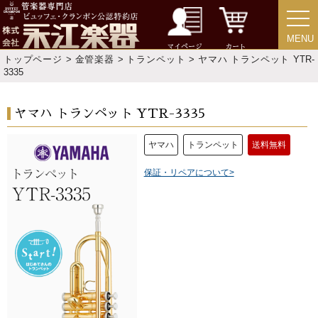
MENU
MENU
マイページ
カート
トップページ
>
金管楽器
>
トランペット
> ヤマハ トランペット YTR-
3335
ヤマハ トランペット YTR-3335
ヤマハ
トランペット
送料無料
保証・リペアについて>