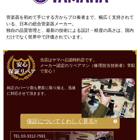
管楽器を初めて手にする方からプロ奏者まで、幅広く支持されて
いる、日本の総合管楽器メーカー。
独自の品質管理と、最新の技術による設計・精度の高さは、国内
だけでなく世界中で評価されています。
当店はヤマハ公認特約店です。
メーカー認定のリペアマン（修理担当技術者）常駐
で安心！
純正のパーツ類も豊富に取り揃え、迅速
に対応させて頂きます。
保証についてくわしく見る>
TEL:03-3312-7591