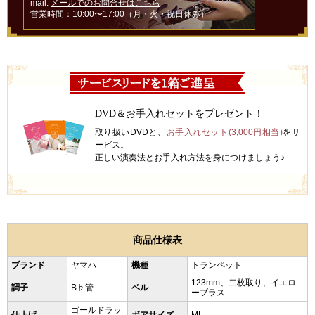
mail:
メールでのお問合せはこちら
営業時間：10:00〜17:00（月・火・祝日休み）
DVD＆お手入れセットをプレゼント！
取り扱いDVDと、
お手入れセット(3,000円相当)
をサ
ービス。
正しい演奏法とお手入れ方法を身につけましょう♪
商品仕様表
ブランド
ヤマハ
機種
トランペット
123mm、二枚取り、イエロ
調子
B♭管
ベル
ーブラス
ゴールドラッ
仕上げ
ボアサイズ
ML