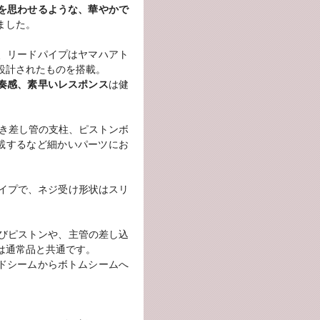
を思わせるような、華やかで
ました。
、リードパイプはヤマハアト
設計されたものを搭載。
奏感、素早いレスポンス
は健
1抜き差し管の支柱、ピストンボ
載するなど細かいパーツにお
イプで、ネジ受け形状はスリ
びピストンや、主管の差し込
は通常品と共通です。
サイドシームからボトムシームへ