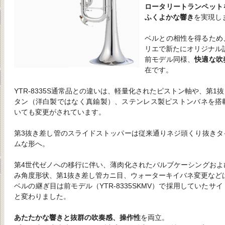
ロータリートランペット
ふくよかな響き
を実現し
ベルとの相性を得るため
リエで新たにオリジナル
前モデル同様、
快適な吹
在です。
YTR-8335S通常品との違いは、軽量化されたピストン軸や、第
タン（洋白製ではなく真鍮製）、ステンレス製ピストンバネを搭
いても変更がされています。
第3抜き差し管のスライドストッパーは従来通りネジ頭くり抜きタ
ムな形へ。
第4世代ゼノへの移行に伴い、薄肉化されたバルブケーシングおよ
み角度形状、第1抜き差し管カニ目、ウォーターキイバネ変更など
ベルの継ぎ目は前モデル（YTR-8335SKMV）で採用していた
と変わりました。
あたたかな響きと抜群の吹奏感、操作性
を両立。