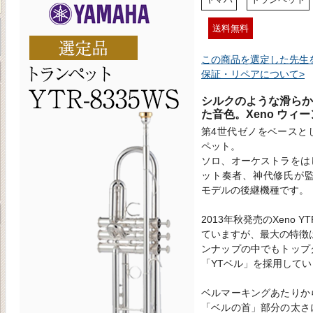
送料無料
この商品を選定した先生
保証・リペアについて>
シルクのような滑らか
た音色。Xeno ウィ
第4世代ゼノをベースと
ペット。
ソロ、オーケストラをは
ット奏者、神代修氏が監修し
モデルの後継機種です。
2013年秋発売のXeno Y
ていますが、最大の特徴
ンナップの中でもトップ
「YTベル」を採用してい
ベルマーキングあたりか
「ベルの首」部分の太さ