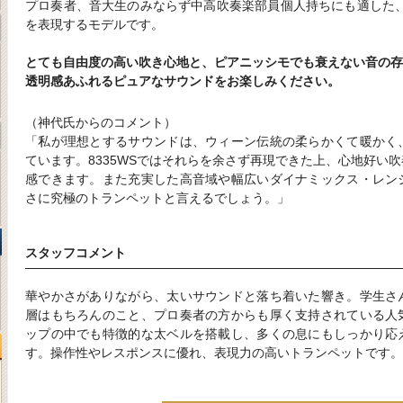
プロ奏者、音大生のみならず中高吹奏楽部員個人持ちにも適した、
を表現するモデルです。
とても自由度の高い吹き心地と、ピアニッシモでも衰えない音の存
透明感あふれるピュアなサウンドをお楽しみください。
（神代氏からのコメント）
「私が理想とするサウンドは、ウィーン伝統の柔らかくて暖かく
ています。8335WSではそれらを余さず再現できた上、心地好い
感できます。また充実した高音域や幅広いダイナミックス・レン
さに究極のトランペットと言えるでしょう。」
スタッフコメント
華やかさがありながら、太いサウンドと落ち着いた響き。学生さ
層はもちろんのこと、プロ奏者の方からも厚く支持されている人
ップの中でも特徴的な太ベルを搭載し、多くの息にもしっかり応
す。操作性やレスポンスに優れ、表現力の高いトランペットです。