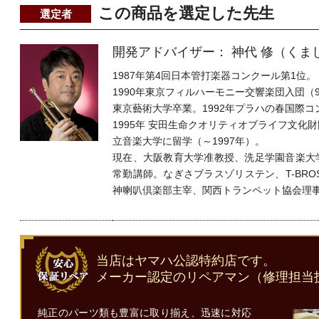
この商品を選定した先生
選定者
開発アドバイザー： 神代 修（くま
1987年第4回日本管打楽器コンクール第1位。
1990年東京フィルハーモニー交響楽団入団（
東京藝術大学卒業。1992年プラハの春国際
1995年 安田生命クオリティオブライフ文化
立音楽大学に留学（～1997年）。
現在、大阪教育大学准教授、洗足学園音楽大
常勤講師。なぎさブラスゾリステン、T-BRO
神喇叭倶楽部主宰、関西トランペット協会理
当店はヤマハ公認特約店です。
メーカー認定のリペアマン（修理担当
純正のパーツ類も豊富に取り揃え、迅速に対応