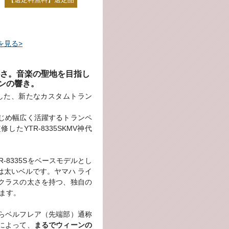
を見る>
さ。音楽の聖地を目指し
ーンの響き。
した、新たなカスタムトラン
じめ幅広く活躍するトランペ
たYTR-8335SKMV神代
TR-8335Sをベースモデルとし
は太いベルです。ヤマハ ライ
クラスの太さを持つ、独自の
ます。
らベルフレア（先端部）通称
によって、
まるでウィーンの