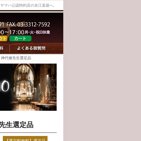
販売はヤマハ公認特約店の永江楽器へ。
WS 神代修先生選定品
神代先生選定品
【選定料無料】選定品