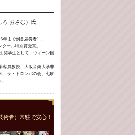
しろ おさむ）氏
96年まで副首席奏者）、
コンクール特別賞受賞。
財団奨学生として、ウィーン国
学客員教授、大阪音楽大学非
S.、ラ・トロンバの会、七吹
事。
技術者）常駐で安心！