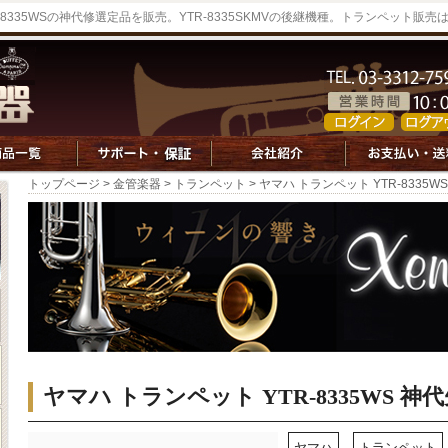
-8335WSの神代修選定品を販売。YTR-8335SKMVの後継機種。トランペット
トップページ
>
金管楽器
>
トランペット
> ヤマハ トランペット YTR-8335
ヤマハ トランペット YTR-8335WS 
ヤマハ
トランペット