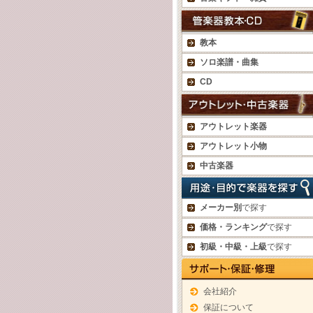
教本
ソロ楽譜・曲集
CD
アウトレット楽器
アウトレット小物
中古楽器
メーカー別
で探す
価格・ランキング
で探す
初級・中級・上級
で探す
会社紹介
保証について