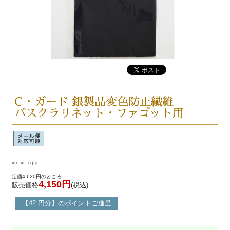
C・ガード 銀製品変色防止繊維
バスクラリネット・ファゴット用
xtr_xt_cgfg
定価4,620円のところ
4,150円
販売価格
(税込)
【42 円分】のポイントご進呈