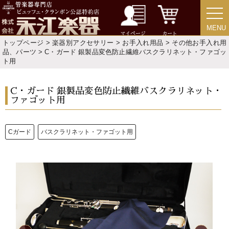
MENU
MENU
マイページ
カート
トップページ
>
楽器別アクセサリー
>
お手入れ用品
>
その他お手入れ用
品、パーツ
> C・ガード 銀製品変色防止繊維バスクラリネット・ファゴッ
ト用
新規会員登録
ログイン・マイページ
C・ガード 銀製品変色防止繊維バスクラリネット・
ご利用ガイド
サポート・保証
ファゴット用
よくあるご質問
会社紹介
Cガード
バスクラリネット・ファゴット用
特定商取引法
プライバシー・ポリシー