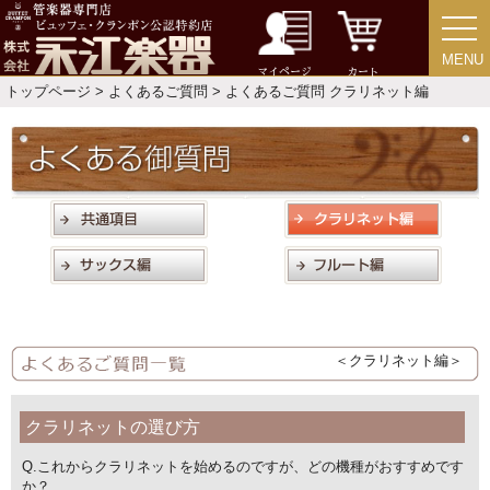
ご利用ガイド
サポート・保証
MENU
MENU
マイページ
カート
よくあるご質問
会社紹介
トップページ
>
よくあるご質問
> よくあるご質問 クラリネット編
特定商取引法
プライバシー・ポリシー
＜クラリネット編＞
クラリネットの選び方
Q.
これからクラリネットを始めるのですが、どの機種がおすすめです
か？