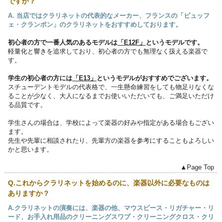
ですか？
A. 当店ではクラリネットの代表的なメーカー、フランスの「ビュッフ
ェ・クランポン」のクラリネットをおすすめしております。
初心者の方で一番人気のあるモデルは
「E12F」
というモデルです。
軽量化と響きを追求しており、初心者の方でも無理なく扱える楽器で
す。
学生の初心者の方には
「E13」
というモデルがおすすめでございます。
スチューデントモデルの代表格で、一生懸命練習をしても物足りなくな
ることが少なく、大人になるまでお使いいただいても、ご満足いただけ
る品質です。
学生さんの場合は、学校によって楽器の好みや指定がある場合もござい
ます。
先生や先輩に相談されたり、先輩方の楽器を参考にすることもよろしい
かと思います。
▲Page Top
Q.これからクラリネットを始めるのに、楽器以外に必要なものは
ありますか？
A.クラリネットの演奏には、楽器の他、マウスピース・リガチャー・リ
ード、お手入れ用品のクリーニングスワブ・クリーニングクロス・クリ