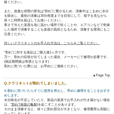
絡ください。
また、急激な状態の変化は“割れ”に繋がるため、演奏中はこまめに水分
を除去し、最初の演奏は30分程度までを目安にして、様子を見ながら
徐々に時間を延ばしてお使いください。
寒さで冷えた楽器を急に温かい場所で吹くことや、エアコンなどで乾燥
した場所で演奏することも楽器の負担となるため、演奏する環境にもご
注意ください。
詳しいクラリネットのお手入れ方法は、こちらをご覧ください。
"割れ"に対する保証はご購入後1ヶ月です。
万一、割れの症状が出てしまった場合、メーカーにて修理が必要です。
(保証期間後は有償となります)
割れに気づいた際には、お早めにご連絡ください。
▲Page Top
Q.クラリネットが割れてしまいました。
A.割れに気づいたらすぐに使用を停止し、早めに修理することをおすす
めします。
水分除去が不足していたり、新品の楽器でお手入れが行き届かない場合
は、
“割れ”(表面の亀裂)
を起こすことがあります。
そのまま演奏すると、徐々に割れ部分が大きくなり、修理費用も高額に
なってしまいます。