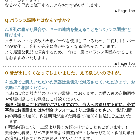
なるべく早めに修理することをおすすめいたします。
▲Page Top
Q.バランス調整とはなんですか？
A.音孔の塞がり具合や、キーの連結を整えることを“バランス調整”と
呼びます。
クラリネットは多数の天然パーツを使用しているため、ご使用中にパー
ツが変化し、音孔が完全に塞がらなくなる場合がございます。
より最適な状態で演奏するため、1年に一度はバランス調整をすること
をおすすめいたします。
▲Page Top
Q.音が出にくくなってしまいました。見て欲しいのですが。
A.当店でご購入いただいた楽器は最優先で対応させていただきます。お
気軽にご相談ください。
当店には管楽器専門のリペアが常駐しております。ご購入後の定期調整
や修理の際にはお気軽にご相談ください。
修理・調整はご予約制でございますので、当店へお送りする前に、必ず
事前にお電話またはお問合せフォームよりご連絡ください。
保証期間
内の楽器は1週間、保証期間が過ぎた楽器は2週間を目途にご返送いた
します。
(*調整内容により、上記より長くお預かりすることもございます。)
楽器が到着後、リペア担当者より調整内容・お預かり期間・保証対象外
の場合は料金などをご連絡させていただきます。