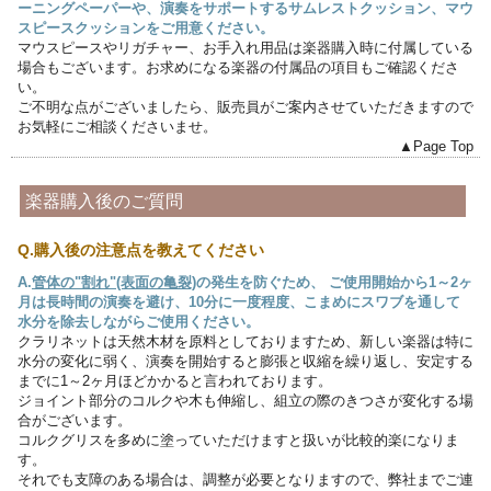
ーニングペーパーや、演奏をサポートするサムレストクッション、マウ
スピースクッションをご用意ください。
マウスピースやリガチャー、お手入れ用品は楽器購入時に付属している
場合もございます。お求めになる楽器の付属品の項目もご確認くださ
い。
ご不明な点がございましたら、販売員がご案内させていただきますので
お気軽にご相談くださいませ。
▲Page Top
楽器購入後のご質問
Q.購入後の注意点を教えてください
A.
管体の"割れ"(表面の亀裂)
の発生を防ぐため、 ご使用開始から1～2ヶ
月は長時間の演奏を避け、10分に一度程度、こまめにスワブを通して
水分を除去しながらご使用ください。
クラリネットは天然木材を原料としておりますため、新しい楽器は特に
水分の変化に弱く、演奏を開始すると膨張と収縮を繰り返し、安定する
までに1～2ヶ月ほどかかると言われております。
ジョイント部分のコルクや木も伸縮し、組立の際のきつさが変化する場
合がございます。
コルクグリスを多めに塗っていただけますと扱いが比較的楽になりま
す。
それでも支障のある場合は、調整が必要となりますので、弊社までご連