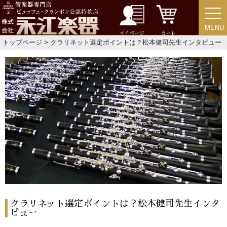
MENU
MENU
マイページ
カート
トップページ
> クラリネット選定ポイントは？松本健司先生インタビュー
クラリネット選定ポイントは？松本健司先生インタ
ビュー