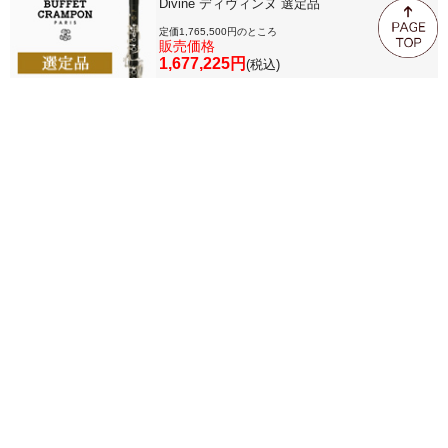
Divine ディヴィンヌ 選定品
定価1,765,500円のところ
販売価格
1,677,225円
(税込)
1
TOP
ご利用ガイド
カート
FAQ
お問合せ
こんにちは ゲスト さま (
ログイン
/
新規登録
)
©株式会社永江楽器 all right reseaved.