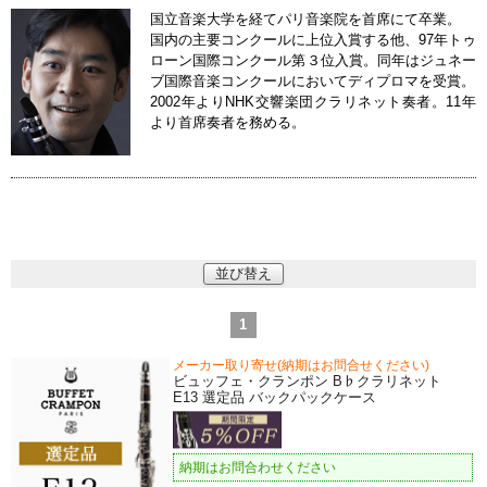
国立音楽大学を経てパリ音楽院を首席にて卒業。
国内の主要コンクールに上位入賞する他、97年トゥ
ローン国際コンクール第３位入賞。同年はジュネー
ブ国際音楽コンクールにおいてディプロマを受賞。
2002年よりNHK交響楽団クラリネット奏者。11年
より首席奏者を務める。
並び替え
1
メーカー取り寄せ(納期はお問合せください)
ビュッフェ・クランポン B♭クラリネット
E13 選定品 バックパックケース
納期はお問合わせください