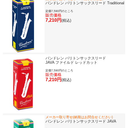
バンドレン バリトンサックスリード Traditional
定価7,590円のところ
販売価格
7,210円
(税込)
新規会員登録
ログイン・マイページ
ご利用ガイド
サポート・保証
よくあるご質問
会社紹介
バンドレン バリトンサックスリード
JAVA ファイルド レッドカット
特定商取引法
プライバシー・ポリシー
定価7,590円のところ
販売価格
7,210円
(税込)
メーカー取り寄せ(納期はお問合せください)
バンドレン バリトンサックスリード JAVA