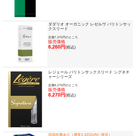
セール・イベント情報
ダダリオ オーガニック レゼルヴ バリトンサッ
人気の永江楽器コラム
クスリード
「楽器をはじめよう」
定価7,370円のところ
販売価格
お手入れ方法
6,260円
(税込)
選定者のご紹介
レジェール バリトンサックスリード シグネチ
ャーシリーズ
演奏会のお知らせ
定価6,270円のところ
販売価格
6,270円
(税込)
店頭在庫あり（通常1-3日以内に発送）