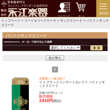
今月のお買い得品
MENU
MENU
マイページ
カート
トップページ
>
リード＆リードケース
>
サックスリード
> バリトンサック
目的・用途別で楽器を探す
スリード
メーカー別で探す
価格・ランキングで探す
並び替え
初級・中級・上級で探す
1
在庫限りで販売終了
リコ グランドコンサートセレクト バリトンサ
ックスリード
永江楽器人気コンテンツ
定価4,510円のところ
販売価格
3,610円
(税込)
新商品・新規取り扱い商品