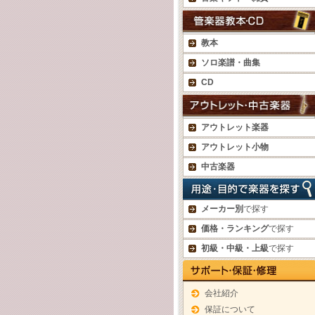
教本
ソロ楽譜・曲集
CD
アウトレット楽器
アウトレット小物
中古楽器
メーカー別
で探す
価格・ランキング
で探す
初級・中級・上級
で探す
会社紹介
保証について