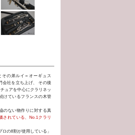
ェとその弟ルイ＝オーギュス
門会社を立ち上げ、 その後
マチュアを中心にクラリネッ
続けているフランスの木管
協のない物作りに対する真
されている、No.1クラリ
「プロの8割が使用している」