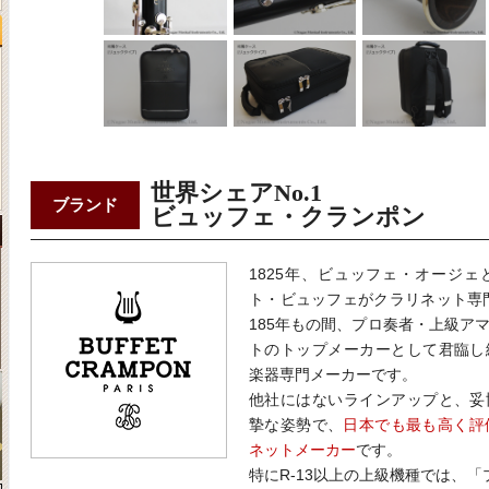
世界シェアNo.1
ブランド
ビュッフェ・クランポン
1825年、ビュッフェ・オージ
ト・ビュッフェがクラリネット専
185年もの間、プロ奏者・上級ア
トのトップメーカーとして君臨し
楽器専門メーカーです。
他社にはないラインアップと、妥
摯な姿勢で、
日本でも最も高く評価
ネットメーカー
です。
特にR-13以上の上級機種では、