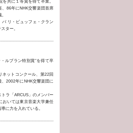
院を共に１等賞を得て卒業。
、86年にNHK交響楽団首席
職。
、パ リ・ビュッフェ・クラン
テスター。
ン・ルブラン特別賞”を得て卒
リネットコンクール、第22回
2002年にNHK交響楽団に
。
トラ「ARCUS」のメンバー
においては東京音楽大学兼任
指導に力を入れている。