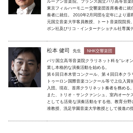
ルーアン音楽院、フランス国立パリ高等音楽
東京フィルハーモニー交響楽団首席奏者に就任
奏者に就任。 2010年2月同団を定年により退
元国立音楽大学客員教授、トート音楽院院長
ポン社及びリコ・インターナショナル社専属
松本 健司
先生
NHK交響楽団
パリ国立高等音楽院クラリネット科を“レオ
業し本格的な演奏活動を始める。
第６回日本木管コンクール、第４回日本クラ
トゥーロン国際音楽コンクール等で上位入賞後、
入団。現在、首席クラリネット奏者を務める
また、トリオ・サンクァンシュ、室内オーケス
としても活発な演奏活動をする他、教育分野
准教授、洗足学園音楽大学教授として後進の