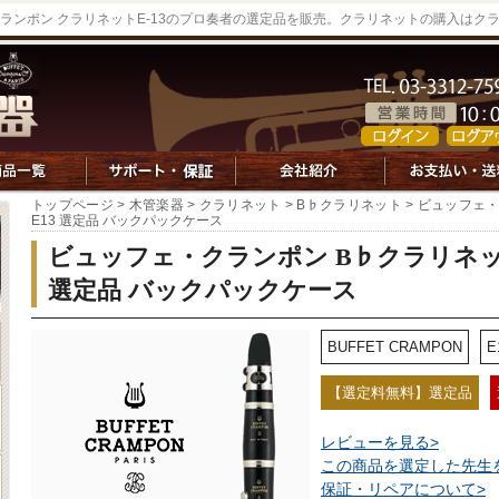
ランポン クラリネットE-13のプロ奏者の選定品を販売。クラリネットの購入はク
トップページ
>
木管楽器
>
クラリネット
>
B♭クラリネット
> ビュッフェ
E13 選定品 バックパックケース
ビュッフェ・クランポン B♭クラリネット
選定品 バックパックケース
BUFFET CRAMPON
E
【選定料無料】選定品
レビューを見る>
この商品を選定した先生
保証・リペアについて>