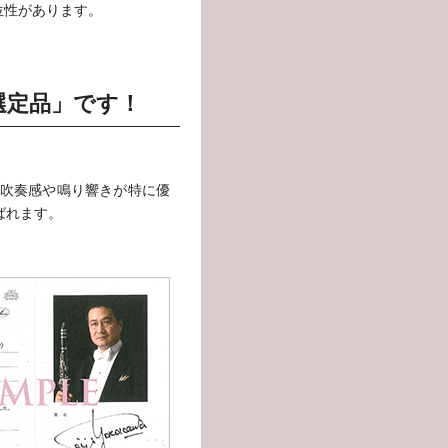
位性があります。
選定品」です！
吹奏感や鳴り響きが特に優
ばれます。