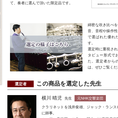
て、奏者に選んで頂いた限定品です。
綿密な吹き比べを
音、音程や操作性
で選ばれた優れ
す。
選定時に重視され
タビュー形式で
た。選定者から
は、ぜひご覧くだ
この商品を選定した先生
選定者
横川 晴児
先生
元NHK交響楽団
クラリネットを浅井俊雄、ジャック・ランス
に師事。