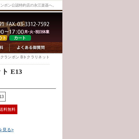
ランポン公認特約店の永江楽器へ。
・クランポン B♭クラリネット
 E13
13
送料無料
を見る>