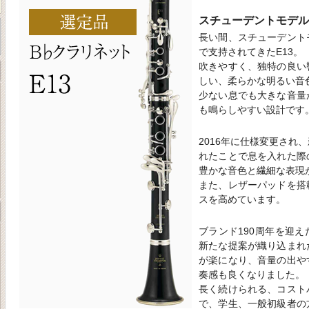
スチューデントモデル
長い間、スチューデント
で支持されてきたE13。
吹きやすく、独特の良い
しい、柔らかな明るい音
少ない息でも大きな音量
も鳴らしやすい設計です
2016年に仕様変更され
れたことで息を入れた際
豊かな音色と繊細な表現
また、レザーパッドを搭
スを高めています。
ブランド190周年を迎
新たな提案が織り込まれ
が楽になり、音量の出や
奏感も良くなりました。
長く続けられる、コスト
で、学生、一般初級者の