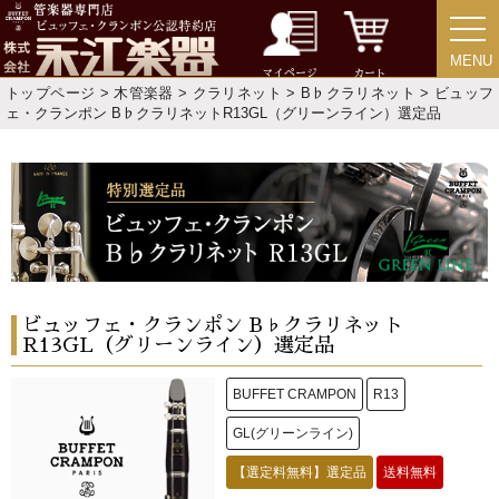
MENU
MENU
マイページ
カート
トップページ
>
木管楽器
>
クラリネット
>
B♭クラリネット
> ビュッフ
ェ・クランポン B♭クラリネットR13GL（グリーンライン）選定品
ビュッフェ・クランポン B♭クラリネット
R13GL（グリーンライン）選定品
BUFFET CRAMPON
R13
GL(グリーンライン)
【選定料無料】選定品
送料無料