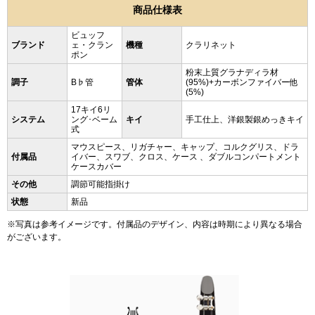
商品仕様表
ビュッフ
ブランド
ェ・クラン
機種
クラリネット
ポン
粉末上質グラナディラ材
調子
B♭管
管体
(95%)+カーボンファイバー他
(5%)
17キイ6リ
システム
ング･ベーム
キイ
手工仕上、洋銀製銀めっきキイ
式
マウスピース、リガチャー、キャップ、コルクグリス、ドラ
付属品
イバー、スワブ、クロス、ケース 、ダブルコンパートメント
ケースカバー
その他
調節可能指掛け
状態
新品
※写真は参考イメージです。付属品のデザイン、内容は時期により異なる場合
がございます。