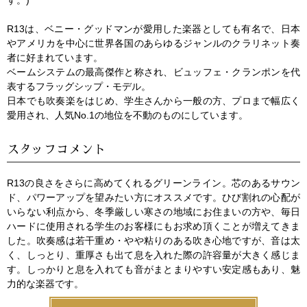
R13は、ベニー・グッドマンが愛用した楽器としても有名で、日本
やアメリカを中心に世界各国のあらゆるジャンルのクラリネット奏
者に好まれています。
ベームシステムの最高傑作と称され、ビュッフェ・クランポンを代
表するフラッグシップ・モデル。
日本でも吹奏楽をはじめ、学生さんから一般の方、プロまで幅広く
愛用され、人気No.1の地位を不動のものにしています。
スタッフコメント
R13の良さをさらに高めてくれるグリーンライン。芯のあるサウン
ド、パワーアップを望みたい方にオススメです。ひび割れの心配が
いらない利点から、冬季厳しい寒さの地域にお住まいの方や、毎日
ハードに使用される学生のお客様にもお求め頂くことが増えてきま
した。吹奏感は若干重め・やや粘りのある吹き心地ですが、音は太
く、しっとり、重厚さも出て息を入れた際の許容量が大きく感じま
す。しっかりと息を入れても音がまとまりやすい安定感もあり、魅
力的な楽器です。