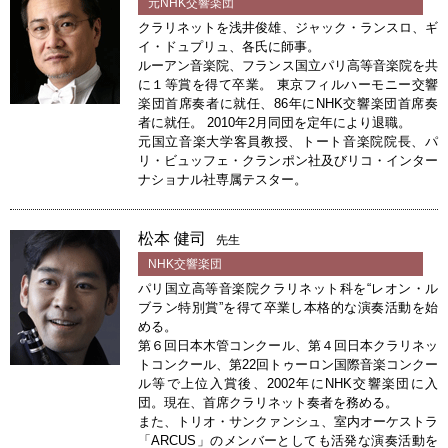
元NHK交響楽団
クラリネットを浅井俊雄、ジャック・ランスロ、ギ
イ・ドュプリュ、各氏に師事。
ルーアン音楽院、フランス国立パリ高等音楽院を共
に１等賞を得て卒業。 東京フィルハーモニー交響
楽団首席奏者に就任、86年にNHK交響楽団首席奏
者に就任。 2010年2月同団を定年により退職。
元国立音楽大学客員教授、トート音楽院院長、パ
リ・ビュッフェ・クランポン社及びリコ・インター
ナショナル社専属テスター。
松本 健司
先生
NHK交響楽団
パリ国立高等音楽院クラリネット科を“レオン・ル
ブラン特別賞”を得て卒業し本格的な演奏活動を始
める。
第６回日本木管コンクール、第４回日本クラリネッ
トコンクール、第22回トゥーロン国際音楽コンクー
ル等で上位入賞後、2002年にNHK交響楽団に入
団。現在、首席クラリネット奏者を務める。
また、トリオ・サンクァンシュ、室内オーケストラ
「ARCUS」のメンバーとしても活発な演奏活動を