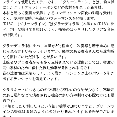
ンラインを使用したモデルです。 「グリーンライン」とは、粉末状
にしたグラナディラとカーボンなどの素材を配合した新素材。
木材と違って湿度や気温によるコンディション変化の影響を受けに
くく、使用開始時から高いパフォーマンスを発揮します。
”R13GL（グリーンライン）”はグラナディラ製（木製）の”R13”に比
べ、均一な鳴りで音抜けがよく、輪郭のはっきりしたクリアな音色
が特徴です。
グラナディラ製に比べ、重量が30g程重く、吹奏感も若干重めに感
じられる方もいらっしゃいますが、経験のある奏者さんなら違和感
なく慣れていただけることが多いです。
上級者やプロ奏者からも多く支持されている理由としては、密度が
高い素材のために優れた振動効率が発揮される点です。
音の遠達性は素晴らしく、よく響き、ワンランク上のパワーを引き
出すポテンシャルを備えています。
クラリネットにつきものの"木部ひび割れ"の心配が少なく、寒暖差
のある屋外などで演奏される機会の多い方や割れが心配な方にも最
適です。
(※落としたり倒したりという強い衝撃が加わりますと、グリーンラ
インの管体は陶器のように欠けたり折れたりする場合がございま
す。)